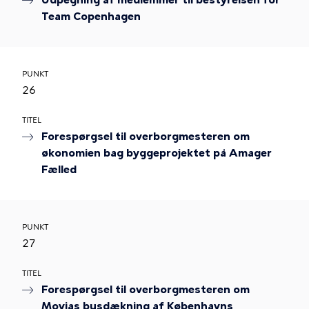
Udpegning af medlemmer til bestyrelsen for
Team Copenhagen
PUNKT
26
TITEL
Forespørgsel til overborgmesteren om
økonomien bag byggeprojektet på Amager
Fælled
PUNKT
27
TITEL
Forespørgsel til overborgmesteren om
Movias busdækning af Københavns