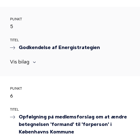
PUNKT
5
TITEL
Godkendelse af Energistrategien
Vis bilag
PUNKT
6
TITEL
Opfølgning på medlemsforslag om at ændre
betegnelsen 'formand' til 'forperson' i
Københavns Kommune