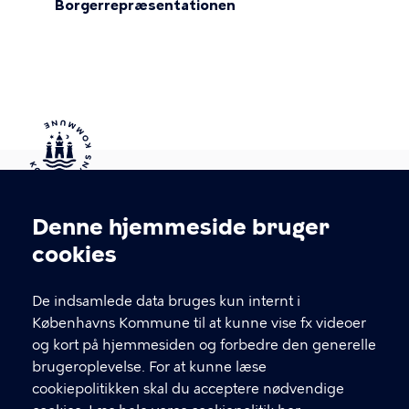
Borgerrepræsentationen
Kontakt Københavns Kommune
Denne hjemmeside bruger
Cookieindstillinger
cookies
T
33 66 33 66
l
Find andre kontakter her
f
De indsamlede data bruges kun internt i
.
Københavns Kommune til at kunne vise fx videoer
CVR-nummer
64942212
og kort på hjemmesiden og forbedre den generelle
brugeroplevelse. For at kunne læse
GENVEJE
cookiepolitikken skal du acceptere nødvendige