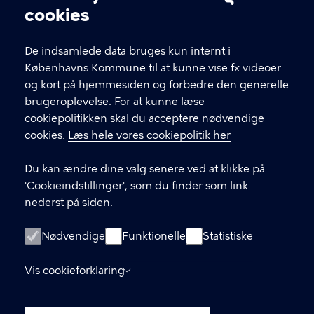
Cookieindstillinger
cookies
T
33 66 33 66
l
Find andre kontakter her
f
De indsamlede data bruges kun internt i
.
Københavns Kommune til at kunne vise fx videoer
CVR-nummer
64942212
og kort på hjemmesiden og forbedre den generelle
brugeroplevelse. For at kunne læse
GENVEJE
cookiepolitikken skal du acceptere nødvendige
cookies.
Læs hele vores cookiepolitik her
Hvis du vil klage
Du kan ændre dine valg senere ved at klikke på
Digital Post
'Cookieindstillinger', som du finder som link
Databeskyttelse
nederst på siden.
Job
Nødvendige
Funktionelle
Statistiske
Tilgængelighedserklæring
Vis cookieforklaring
Om hjemmesiden
English