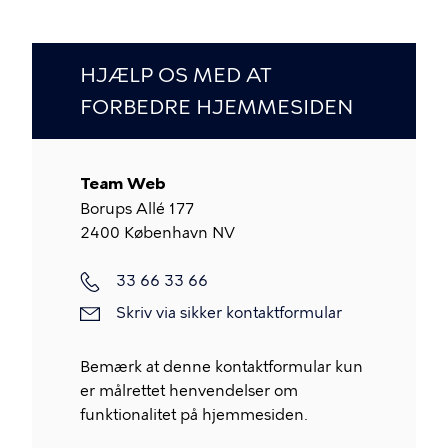
HJÆLP OS MED AT
FORBEDRE HJEMMESIDEN
Team Web
Borups Allé 177
2400
København NV
Telefon
33 66 33 66
Skriv
Skriv via sikker kontaktformular
via
sikker
Bemærk at denne kontaktformular kun
kontaktformular
er målrettet henvendelser om
funktionalitet på hjemmesiden.