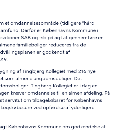
om et omdannelsesområde (tidligere ”hård
elsamfund. Derfor er Københavns Kommune i
sationer SAB og fsb pålagt at gennemføre en
almene familieboliger reduceres fra de
Udviklingsplanen er godkendt af
019.
dbygning af Tingbjerg Kollegiet med 216 nye
et som almene ungdomsboliger. Det
domsboliger. Tingberg Kollegiet er i dag en
ngen kræver omdannelse til en almen afdeling. På
yst servitut om tilbagekøbsret for Københavns
llægskøbesum ved opførelse af yderligere
r søgt Københavns Kommune om godkendelse af