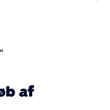
n
at
øb af