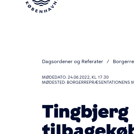
Gå
til
hovedindhold
Dagsordener og Referater
Borgerre
Du
MØDEDATO: 24.06.2022, KL. 17:30
MØDESTED: BORGERREPRÆSENTATIONENS 
er
Tingbjerg 
her
tilbagekø