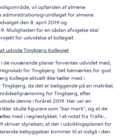
oligområde, vil opførslen af almene
a administrationsgrundlaget for almene
øudvalget den 8. april 2019 og
. Muligheden for en sådan afvigelse skal
jekt for udvidelse af kollegiet.
at udvide Tingbjerg Kollegiet
t i de nuværende planer forventes udvidet med,
ligregnskab for Tingbjerg. Det bemærkes for god
rg Kollegie aktuelt ikke tæller med i
r Tingbjerg, da det er beliggende på en matrikel,
områdeafgrænsning for Tingbjerg, efter
ide denne i foråret 2019. Her var en
rikler skulle figurere som ”bar mark”, og at de
les med i regnestykket. I et notat fra Trafik-,
 skriver styrelsen, at der i udviklingsplanen for
terende bebyggelser kommer til at indgå i den