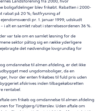
rnes Landsforening fra 2000, hvor
boligafdelinger blev frikøbt. Rabatten i 2000-
t rabat på 20 %; fastfrysning af
 ejendomsværdi pr. 1. januar 1999; udskudt
 – i alt en samlet rabat i størrelsesordenen 36 %.
der var tale om en samlet løsning for de
mene sektor påtog sig en række yderligere
lvejebragte det nødvendige lovgrundlag for
 og omdannelse til almen afdeling, er det ikke
ive udbygget med ungdomsboliger, da en
r, hvor der enten frikøbes til fuld pris uden
byggeriet afskrives inden tilbagekøbsretten
re rentabel.
 aftale om frikøb og omdannelse til almen afdeling
lanen for Tingbjerg/Utterslev. Uden aftale om