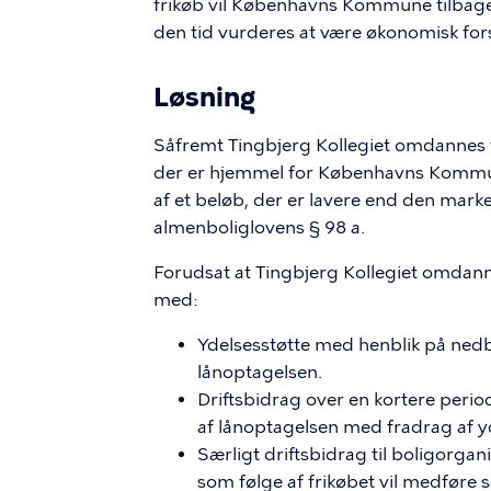
frikøb vil Københavns Kommune tilbagek
den tid vurderes at være økonomisk fors
Løsning
Såfremt Tingbjerg Kollegiet omdannes ti
der er hjemmel for Københavns Kommune
af et beløb, der er lavere end den mark
almenboliglovens § 98 a.
Forudsat at Tingbjerg Kollegiet omdann
med:
Ydelsesstøtte med henblik på nedbr
lånoptagelsen.
Driftsbidrag over en kortere period
af lånoptagelsen med fradrag af y
Særligt driftsbidrag til boligorgan
som følge af frikøbet vil medføre 