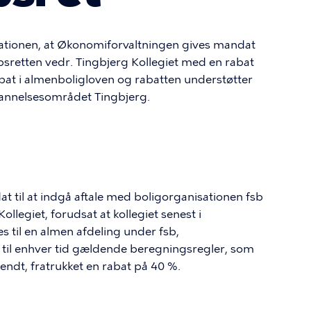
tationen, at Økonomiforvaltningen gives mandat
købsretten vedr. Tingbjerg Kollegiet med en rabat
abat i almenboligloven og rabatten understøtter
dannelsesområdet Tingbjerg.
t til at indgå aftale med boligorganisationen fsb
llegiet, forudsat at kollegiet senest i
 til en almen afdeling under fsb,
e til enhver tid gældende beregningsregler, som
ndt, fratrukket en rabat på 40 %.