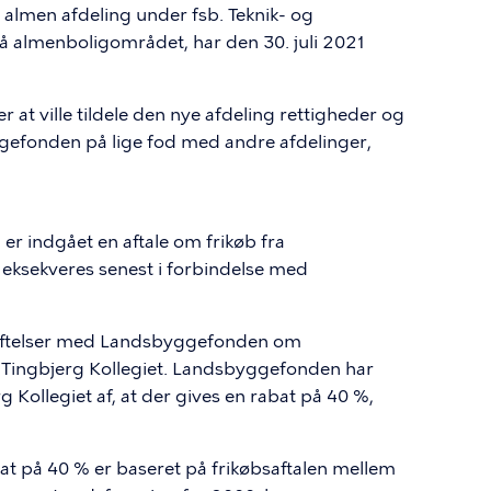
n almen afdeling under fsb. Teknik- og
å almenboligområdet, har den 30. juli 2021
at ville tildele den nye afdeling rettigheder og
yggefonden på lige fod med andre afdelinger,
r indgået en aftale om frikøb fra
e eksekveres senest i forbindelse med
drøftelser med Landsbyggefonden om
f Tingbjerg Kollegiet. Landsbyggefonden har
g Kollegiet af, at der gives en rabat på 40 %,
 på 40 % er baseret på frikøbsaftalen mellem