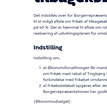
Det indstilles over for Borgerrepræsen
til at indgå aftale om frikøb af tilbage
på 40 %. Der er hjemmel til aftale om r
realisering af udviklingsplanen for om
Indstilling
Indstilling om,
at Økonomiforvaltningen får manda
om frikøb med rabat af Tingbjerg Ko
forbindelse med frikøbet omdannes
at frikøbsbeløbet opgøres efter d
Borgerrepræsentationen har godke
(Økonomiudvalget)