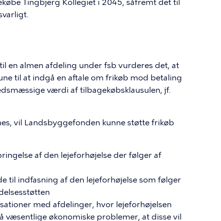
øbe Tingbjerg Kollegiet i 2045, såfremt det til
varligt.
l en almen afdeling under fsb vurderes det, at
 til at indgå en aftale om frikøb mod betaling
edsmæssige værdi af tilbagekøbsklausulen, jf.
es, vil Landsbyggefonden kunne støtte frikøb
ingelse af den lejeforhøjelse der følger af
e til indfasning af den lejeforhøjelse som følger
delsesstøtten
isationer med afdelinger, hvor lejeforhøjelsen
så væsentlige økonomiske problemer, at disse vil