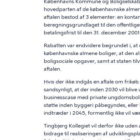
Københavns Kommune og Boligselskabe
hovedparten af de københavnske almene 
aftalen bestod af 3 elementer: en kontan
beregningsgrundlaget til den offentlige
betalingsfrist til den 31. december 2001
Rabatten var endvidere begrundet i, at 
københavnske almene boliger, at den al
boligsociale opgaver, samt at staten ti
aftalen.
Hvis der ikke indgås en aftale om frikøb
sandsynligt, at der inden 2030 vil bl
businesscase med private ungdomsbolige
støtte inden byggeri påbegyndes, eller 
indtræder i 2045, formentlig ikke vil væ
Tingbjerg Kollegiet vil derfor ikke uden
bidrage til realiseringen af udviklingsp