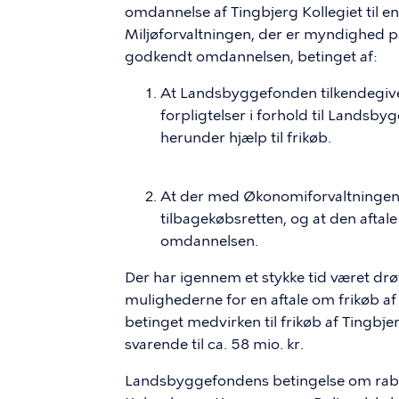
omdannelse af Tingbjerg Kollegiet til e
Miljøforvaltningen, der er myndighed p
godkendt omdannelsen, betinget af:
At Landsbyggefonden tilkendegiver 
forpligtelser i forhold til Landsb
herunder hjælp til frikøb.
At der med Økonomiforvaltningen e
tilbagekøbsretten, og at den aftal
omdannelsen.
Der har igennem et stykke tid været 
mulighederne for en aftale om frikøb a
betinget medvirken til frikøb af Tingbjer
svarende til ca. 58 mio. kr.
Landsbyggefondens betingelse om rabat