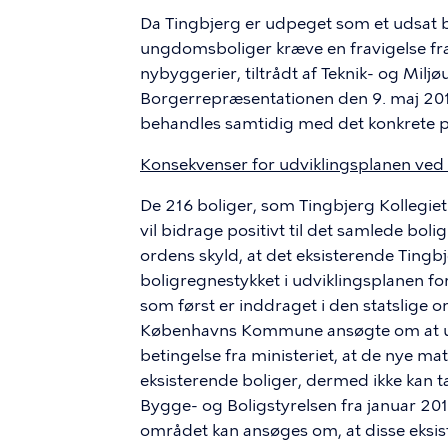
Da Tingbjerg er udpeget som et udsat b
ungdomsboliger kræve en fravigelse fr
nybyggerier, tiltrådt af Teknik- og Milj
Borgerrepræsentationen den 9. maj 2019
behandles samtidig med det konkrete pro
Konsekvenser for udviklingsplanen ved 
De 216 boliger, som Tingbjerg Kollegie
vil bidrage positivt til det samlede bo
ordens skyld, at det eksisterende Tingbje
boligregnestykket i udviklingsplanen fo
som først er inddraget i den statslige 
Københavns Kommune ansøgte om at udv
betingelse fra ministeriet, at de nye mat
eksisterende boliger, dermed ikke kan tæl
Bygge- og Boligstyrelsen fra januar 2019
området kan ansøges om, at disse eksis