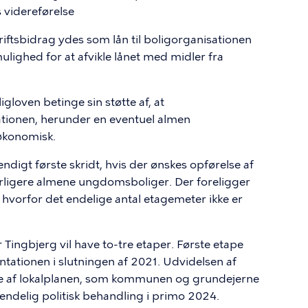
 videreførelse
riftsbidrag ydes som lån til boligorganisationen
ulighed for at afvikle lånet med midler fra
loven betinge sin støtte af, at
tionen, herunder en eventuel almen
økonomisk.
endigt første skridt, hvis der ønskes opførelse af
rligere almene ungdomsboliger. Der foreligger
 hvorfor det endelige antal etagemeter ikke er
 Tingbjerg vil have to-tre etaper. Første etape
tationen i slutningen af 2021. Udvidelsen af
ape af lokalplanen, som kommunen og grundejerne
l endelig politisk behandling i primo 2024.