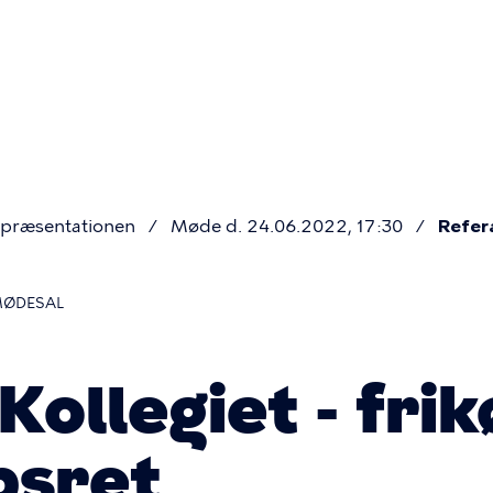
Primær
navigatio
præsentationen
Møde d. 24.06.2022, 17:30
Refer
MØDESAL
Kollegiet - frik
bsret