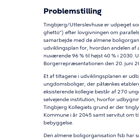
Problemstilling
Tingbjerg/Utterslevhuse er udpeget s
ghetto”) efter lovgivningen om parall
samarbejde med de almene boligorgani
udviklingsplan for, hvordan andelen af 
nuværende 96 % til højst 40 % i 2030. 
Borgerrepræsentationen den 20. juni 2
Et af tiltagene i udviklingsplanen er u
ungdomsboliger, der påtænkes etabler
eksisterende kollegie består af 270 ung
selvejende institution, hvorfor udbygni
Tingbjerg Kollegiets grund er der tingl
Kommune i år 2045 samt servitut om ti
bebyggelse.
Den almene boligorganisation fsb ha