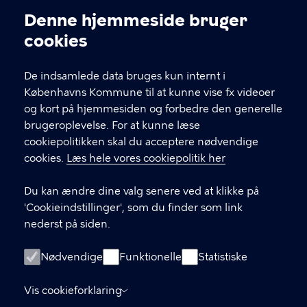
Kontakt Københavns Kommune
Denne hjemmeside bruger
Cookieindstillinger
cookies
T
33 66 33 66
l
Find andre kontakter her
f
De indsamlede data bruges kun internt i
.
Københavns Kommune til at kunne vise fx videoer
CVR-nummer
64942212
og kort på hjemmesiden og forbedre den generelle
brugeroplevelse. For at kunne læse
GENVEJE
cookiepolitikken skal du acceptere nødvendige
cookies.
Læs hele vores cookiepolitik her
Hvis du vil klage
Du kan ændre dine valg senere ved at klikke på
Digital Post
'Cookieindstillinger', som du finder som link
Databeskyttelse
nederst på siden.
Job
Nødvendige
Funktionelle
Statistiske
Tilgængelighedserklæring
Vis cookieforklaring
Om hjemmesiden