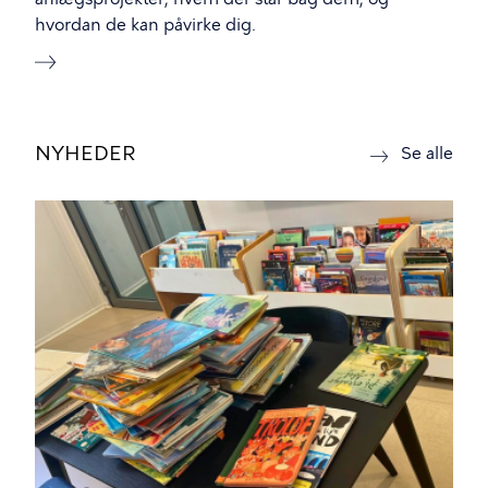
hvordan de kan påvirke dig.
NYHEDER
nyh
Se alle