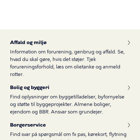
Gå
til
hovedindhold
Borger
Affald og miljø
Information om forurening, genbrug og affald. Se,
hvad du skal gøre, hvis det støjer. Tjek
forureningsforhold, læs om olietanke og anmeld
rotter.
Bolig og byggeri
Find oplysninger om byggetilladelser, byfornyelse
og støtte til byggeprojekter. Almene boliger,
ejendom og BBR. Ansvar som grundejer.
Borgerservice
Find svar på spørgsmål om fx pas, kørekort, flytning