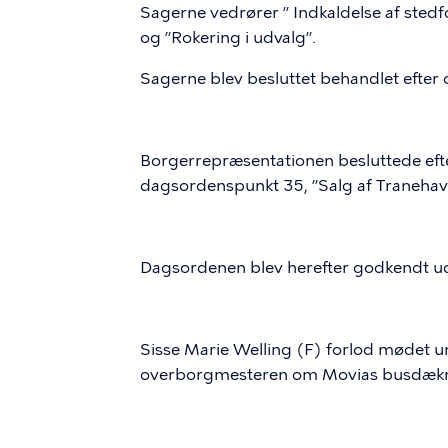
Sagerne vedrører ” Indkaldelse af stedf
og ”Rokering i udvalg”.
Sagerne blev besluttet behandlet efte
Borgerrepræsentationen besluttede eft
dagsordenspunkt 35, ”Salg af Traneh
Dagsordenen blev herefter godkendt u
Sisse Marie Welling (F) forlod mødet un
overborgmesteren om Movias busdækni