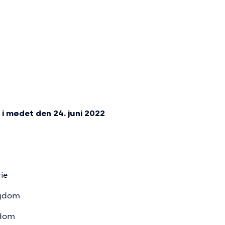
i mødet den 24. juni 2022
ie
ygdom
gdom