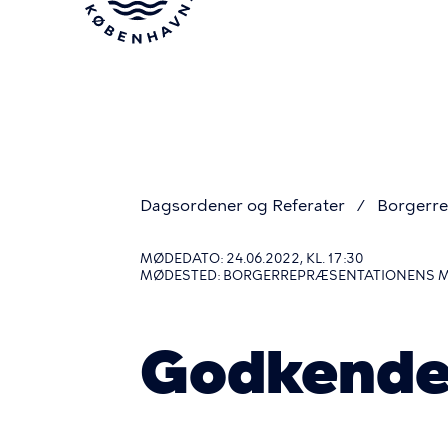
Gå
til
hovedindhold
Dagsordener og Referater
Borgerre
Du
MØDEDATO: 24.06.2022, KL. 17:30
MØDESTED: BORGERREPRÆSENTATIONENS 
er
Godkende
her