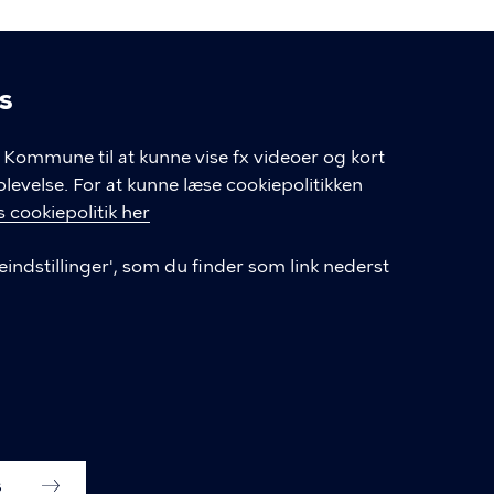
s
linger
Kommune til at kunne vise fx videoer og kort
velse. For at kunne læse cookiepolitikken
GENVEJE
 cookiepolitik her
eindstillinger', som du finder som link nederst
Hvis du vil klage
Databeskyttelse
Tilgængelighedserklæring
English
Cookieindstillinger
s