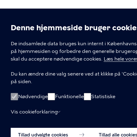
Denne hjemmeside bruger cookie
Cookieindstil
De indsamlede data bruges kun internt i Københavns 
på hjemmesiden og forbedre den generelle brugerople
Kontakt Københavns Kommune
skal du acceptere nødvendige cookies.
Læs hele vores
T
33 66 33 66
Du kan ændre dine valg senere ved at klikke på 'Cooki
l
på siden.
Find andre kontakter her
f
.
CVR-nummer
64942212
Nødvendige
Funktionelle
Statistiske
Vis cookieforklaring
Tillad udvalgte cookies
Tillad alle cookie