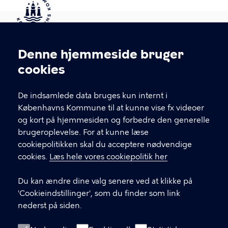
Kontakt Københavns Kommune
Denne hjemmeside bruger
Cookieindstillinger
cookies
T
33 66 33 66
l
Find andre kontakter her
f
De indsamlede data bruges kun internt i
.
Københavns Kommune til at kunne vise fx videoer
CVR-nummer
64942212
og kort på hjemmesiden og forbedre den generelle
brugeroplevelse. For at kunne læse
GENVEJE
cookiepolitikken skal du acceptere nødvendige
cookies.
Læs hele vores cookiepolitik her
Hvis du vil klage
Du kan ændre dine valg senere ved at klikke på
Digital Post
'Cookieindstillinger', som du finder som link
Databeskyttelse
nederst på siden.
Job