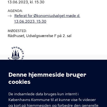
13.06.2023, kl. 15:30
AGENDA
Referat for Økonomiudvalget møde d.
13.06.2023, 15:30
MØDESTED
Rådhuset, Udvalgsværelse F på 2. sal
Kontakt Københavns Kommune
Denne hjemmeside bruger
Cookieindstillinger
cookies
T
33 66 33 66
l
Find andre kontakter her
f
De indsamlede data bruges kun internt i
.
Københavns Kommune til at kunne vise fx videoer
CVR-nummer
64942212
og kort på hjemmesiden og forbedre den generelle