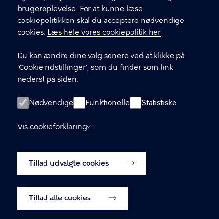
brugeroplevelse. For at kunne læse
GENVEJE
cookiepolitikken skal du acceptere nødvendige
cookies.
Læs hele vores cookiepolitik her
Hvis du vil klage
Du kan ændre dine valg senere ved at klikke på
Digital Post
'Cookieindstillinger', som du finder som link
Databeskyttelse
nederst på siden.
Job
Nødvendige
Funktionelle
Statistiske
Tilgængelighedserklæring
Vis cookieforklaring
Om hjemmesiden
English
Cookiepolitik
Tillad udvalgte cookies
Cookieindstillinger
Tillad alle cookies