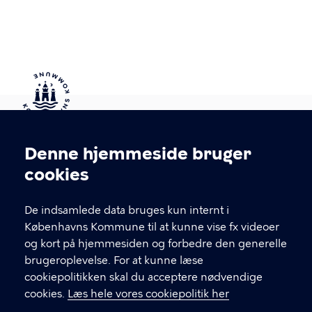
Kontakt Københavns Kommune
Denne hjemmeside bruger
Cookieindstillinger
cookies
T
33 66 33 66
l
Find andre kontakter her
f
De indsamlede data bruges kun internt i
.
Københavns Kommune til at kunne vise fx videoer
CVR-nummer
64942212
og kort på hjemmesiden og forbedre den generelle
brugeroplevelse. For at kunne læse
GENVEJE
cookiepolitikken skal du acceptere nødvendige
cookies.
Læs hele vores cookiepolitik her
Hvis du vil klage