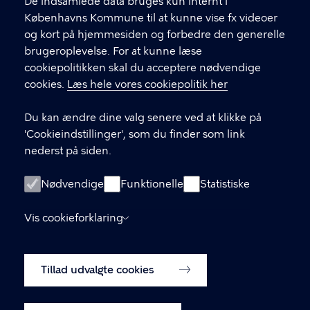
f
De indsamlede data bruges kun internt i
.
Københavns Kommune til at kunne vise fx videoer
CVR-nummer
64942212
og kort på hjemmesiden og forbedre den generelle
brugeroplevelse. For at kunne læse
GENVEJE
cookiepolitikken skal du acceptere nødvendige
cookies.
Læs hele vores cookiepolitik her
Hvis du vil klage
Du kan ændre dine valg senere ved at klikke på
Digital Post
'Cookieindstillinger', som du finder som link
Databeskyttelse
nederst på siden.
Job
Nødvendige
Funktionelle
Statistiske
Tilgængelighedserklæring
Vis cookieforklaring
Om hjemmesiden
English
Cookiepolitik
Tillad udvalgte cookies
Cookieindstillinger