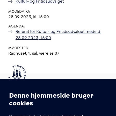
Kultur- og Fritidsudvalget
MØDEDATO
28.09.2023, kl. 16:00
AGENDA
Referat for Kultur- og Fritidsudvalget møde d.
28.09.2023, 16:00
MØDESTED
Rådhuset, 1. sal, værelse 87
Kontakt Københavns Kommune
Denne hjemmeside bruger
Cookieindstillinger
cookies
T
33 66 33 66
l
Find andre kontakter her