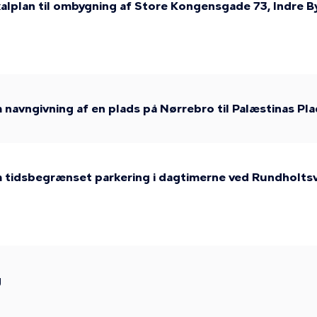
kalplan til ombygning af Store Kongensgade 73, Indre B
avngivning af en plads på Nørrebro til Palæstinas Pl
tidsbegrænset parkering i dagtimerne ved Rundholtsv
g