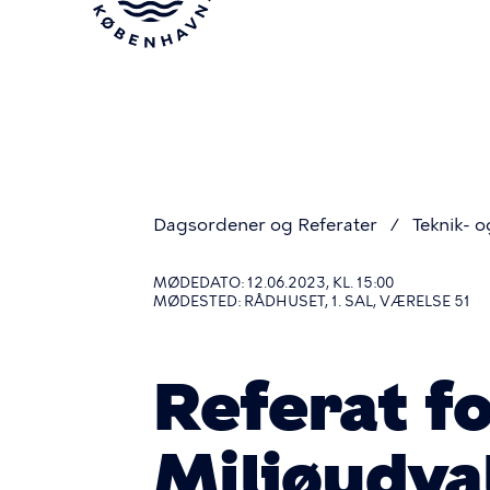
Gå
til
hovedindhold
Dagsordener og Referater
Teknik- o
Du
MØDEDATO: 12.06.2023, KL. 15:00
MØDESTED: RÅDHUSET, 1. SAL, VÆRELSE 51
er
Referat fo
her
Miljøudva