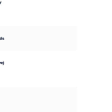
y
ads
ej