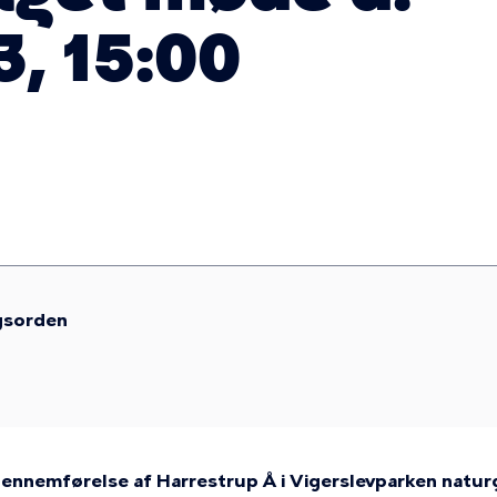
3, 15:00
gsorden
l gennemførelse af Harrestrup Å i Vigerslevparken natu