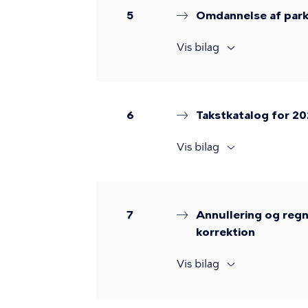
5
Omdannelse af parke
Vis bilag
6
Takstkatalog for 2
Vis bilag
7
Annullering og regn
korrektion
Vis bilag