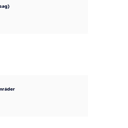
 sag)
områder