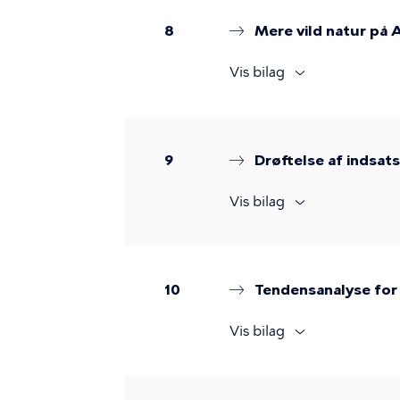
8
Mere vild natur på
Vis bilag
9
Drøftelse af indsat
Vis bilag
10
Tendensanalyse for
Vis bilag