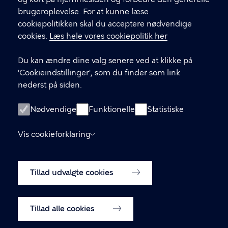
brugeroplevelse. For at kunne læse
GENVEJE
cookiepolitikken skal du acceptere nødvendige
cookies.
Læs hele vores cookiepolitik her
Hvis du vil klage
Du kan ændre dine valg senere ved at klikke på
Digital Post
'Cookieindstillinger', som du finder som link
Databeskyttelse
nederst på siden.
Job
Nødvendige
Funktionelle
Statistiske
Tilgængelighedserklæring
Vis cookieforklaring
Om hjemmesiden
English
Cookiepolitik
Tillad udvalgte cookies
Cookieindstillinger
Tillad alle cookies