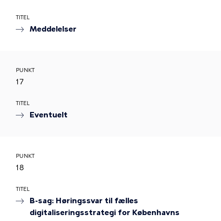
TITEL
Meddelelser
PUNKT
17
TITEL
Eventuelt
PUNKT
18
TITEL
B-sag: Høringssvar til fælles
digitaliseringsstrategi for Københavns