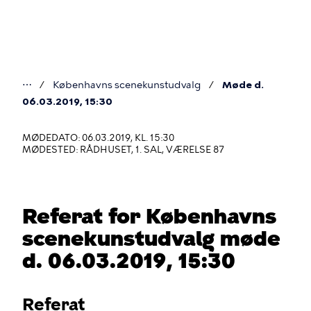
Gå
til
hovedindhold
⋯
Københavns scenekunstudvalg
Møde d.
Du
06.03.2019, 15:30
er
MØDEDATO: 06.03.2019, KL. 15:30
her
MØDESTED: RÅDHUSET, 1. SAL, VÆRELSE 87
Referat for Københavns
scenekunstudvalg møde
d. 06.03.2019, 15:30
Referat