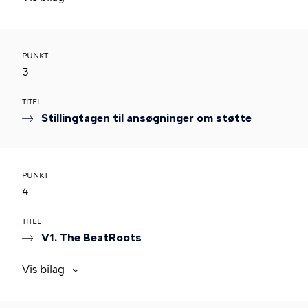
PUNKT
3
TITEL
Stillingtagen til ansøgninger om støtte
PUNKT
4
TITEL
V1. The BeatRoots
Vis bilag