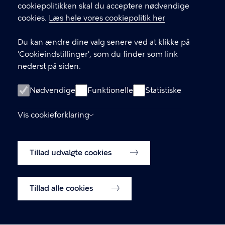
GENVEJE
cookiepolitikken skal du acceptere nødvendige
cookies.
Læs hele vores cookiepolitik her
Hvis du vil klage
Du kan ændre dine valg senere ved at klikke på
Digital Post
'Cookieindstillinger', som du finder som link
Databeskyttelse
nederst på siden.
Job
Nødvendige
Funktionelle
Statistiske
Tilgængelighedserklæring
Vis cookieforklaring
Om hjemmesiden
English
Cookiepolitik
Tillad udvalgte cookies
Cookieindstillinger
Tillad alle cookies