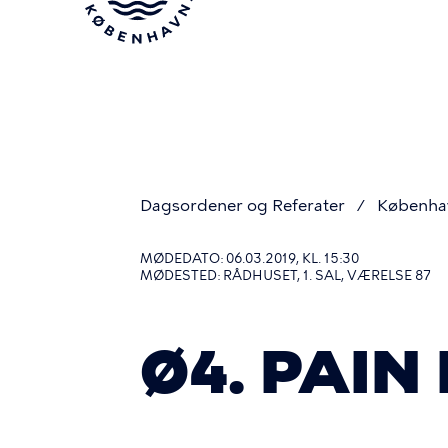
Gå
til
hovedindhold
Dagsordener og Referater
Københa
Du
MØDEDATO: 06.03.2019, KL. 15:30
MØDESTED: RÅDHUSET, 1. SAL, VÆRELSE 87
er
Ø4. PAIN
her