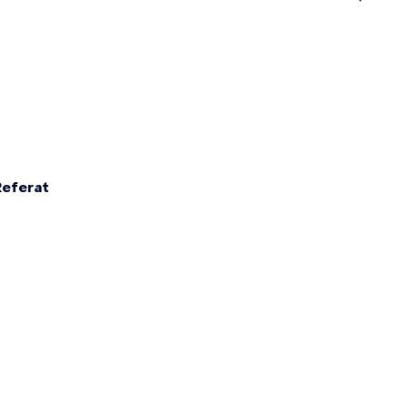
n
eferat