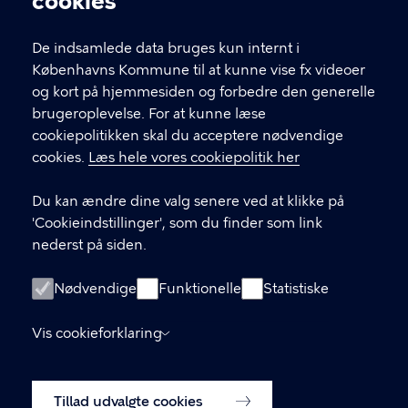
cookies
T
33 66 33 66
l
Find andre kontakter her
f
De indsamlede data bruges kun internt i
.
Københavns Kommune til at kunne vise fx videoer
CVR-nummer
64942212
og kort på hjemmesiden og forbedre den generelle
brugeroplevelse. For at kunne læse
GENVEJE
cookiepolitikken skal du acceptere nødvendige
cookies.
Læs hele vores cookiepolitik her
Hvis du vil klage
Du kan ændre dine valg senere ved at klikke på
Digital Post
'Cookieindstillinger', som du finder som link
Databeskyttelse
nederst på siden.
Job
Nødvendige
Funktionelle
Statistiske
Tilgængelighedserklæring
Vis cookieforklaring
Om hjemmesiden
English
Cookiepolitik
Tillad udvalgte cookies