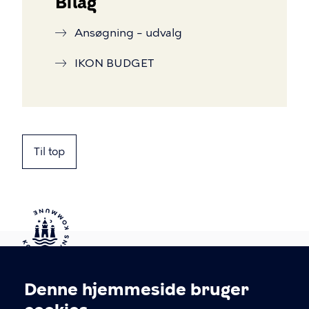
Bilag
Ansøgning – udvalg
IKON BUDGET
Til top
Kontakt Københavns Kommune
Denne hjemmeside bruger
Cookieindstillinger