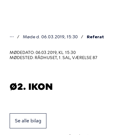
Gå
til
hovedindhold
⋯
Møde d. 06.03.2019, 15:30
Referat
Du
er
MØDEDATO: 06.03.2019, KL. 15:30
MØDESTED: RÅDHUSET, 1. SAL, VÆRELSE 87
her
Ø2. IKON
Se alle bilag