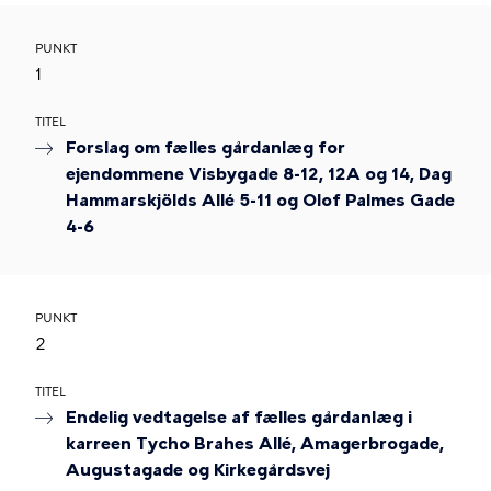
PUNKT
1
TITEL
Forslag om fælles gårdanlæg for
ejendommene Visbygade 8-12, 12A og 14, Dag
Hammarskjölds Allé 5-11 og Olof Palmes Gade
4-6
PUNKT
2
TITEL
Endelig vedtagelse af fælles gårdanlæg i
karreen Tycho Brahes Allé, Amagerbrogade,
Augustagade og Kirkegårdsvej