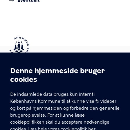
Eventuelt
Kontakt Københavns Kommune
Denne hjemmeside bruger
Cookieindstillinger
cookies
T
33 66 33 66
l
Find andre kontakter her
f
De indsamlede data bruges kun internt i
.
Københavns Kommune til at kunne vise fx videoer
CVR-nummer
64942212
og kort på hjemmesiden og forbedre den generelle
brugeroplevelse. For at kunne læse
GENVEJE
cookiepolitikken skal du acceptere nødvendige
cookies.
Læs hele vores cookiepolitik her