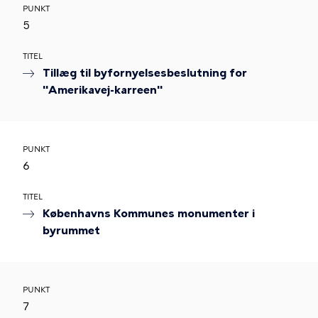
PUNKT
5
TITEL
Tillæg til byfornyelsesbeslutning for
"Amerikavej-karreen"
PUNKT
6
TITEL
Københavns Kommunes monumenter i
byrummet
PUNKT
7