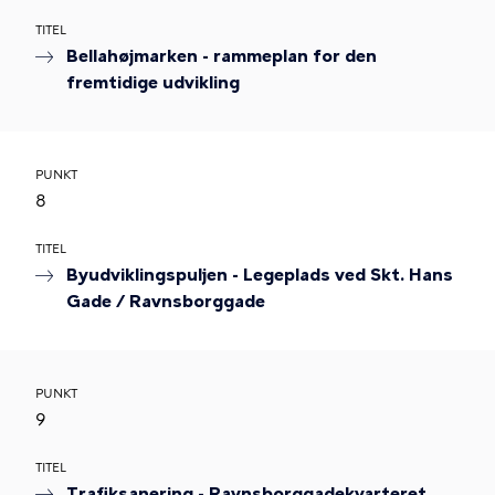
TITEL
Bellahøjmarken - rammeplan for den
fremtidige udvikling
PUNKT
8
TITEL
Byudviklingspuljen - Legeplads ved Skt. Hans
Gade / Ravnsborggade
PUNKT
9
TITEL
Trafiksanering - Ravnsborggadekvarteret