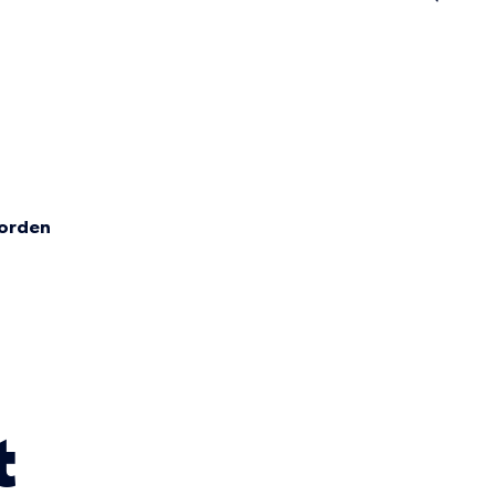
n
orden
t