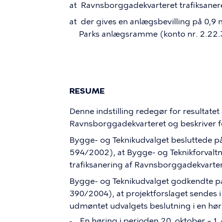
at
Ravnsborggadekvarteret trafiksaneres
at
der gives en anlægsbevilling på 0,9 m
Parks anlægsramme (konto nr. 2.22.3
RESUME
Denne indstilling redegør for resultatet 
Ravnsborggadekvarteret og beskriver fo
Bygge- og Teknikudvalget besluttede 
594/2002), at Bygge- og Teknikforvaltni
trafiksanering af Ravnsborggadekvarter
Bygge- og Teknikudvalget godkendte p
390/2004), at projektforslaget sendes i
udmøntet udvalgets beslutning i en hø
En høring i perioden 20. oktober – 1
-