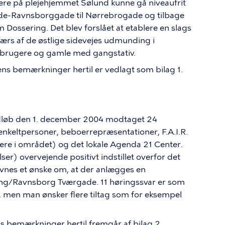
ere på plejehjemmet Sølund kunne gå niveaufrit
ade-Ravnsborggade til Nørrebrogade og tilbage
 Dossering. Det blev forslået at etablere en slags
værs af de østlige sidevejes udmunding i
sbrugere og gamle med gangstativ.
ns bemærkninger hertil er vedlagt som bilag 1.
udløb den 1. december 2004 modtaget 24
enkeltpersoner, beboerrepræsentationer, F.A.I.R.
re i området) og det lokale Agenda 21 Center.
er) overvejende positivt indstillet overfor det
ævnes et ønske om, at der anlægges en
ing/Ravnsborg Tværgade. 11 høringssvar er som
 men man ønsker flere tiltag som for eksempel
s bemærkninger hertil fremgår af bilag 2.