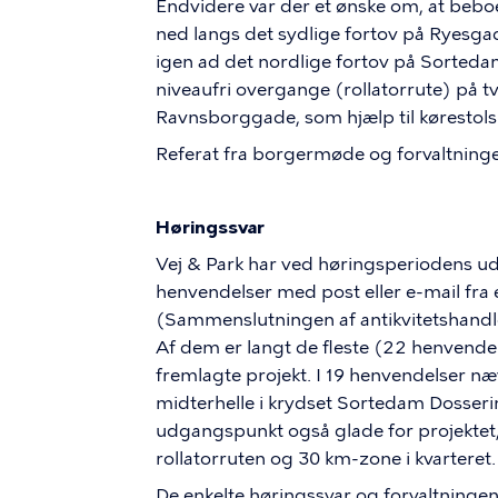
Endvidere var der et ønske om, at bebo
ned langs det sydlige fortov på Ryesg
igen ad det nordlige fortov på Sortedam
niveaufri overgange (rollatorrute) på t
Ravnsborggade, som hjælp til kørestol
Referat fra borgermøde og forvaltninge
Høringssvar
Vej & Park har ved høringsperiodens 
henvendelser med post eller e-mail fra 
(Sammenslutningen af antikvitetshandle
Af dem er langt de fleste (22 henvendels
fremlagte projekt. I 19 henvendelser n
midterhelle i krydset Sortedam Dosser
udgangspunkt også glade for projektet,
rollatorruten og 30 km-zone i kvarteret.
De enkelte høringssvar og forvaltningen