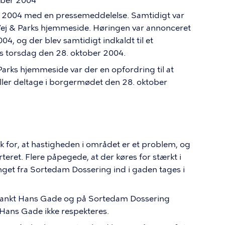
ober 2004
r 2004 med en pressemeddelelse. Samtidigt var
Vej & Parks hjemmeside. Høringen var annonceret
004, og der blev samtidigt indkaldt til et
 torsdag den 28. oktober 2004.
arks hjemmeside var der en opfordring til at
eller deltage i borgermødet den 28. oktober
 for, at hastigheden i området er et problem, og
rteret. Flere påpegede, at der køres for stærkt i
get fra Sortedam Dossering ind i gaden tages i
i Sankt Hans Gade og på Sortedam Dossering
ans Gade ikke respekteres.