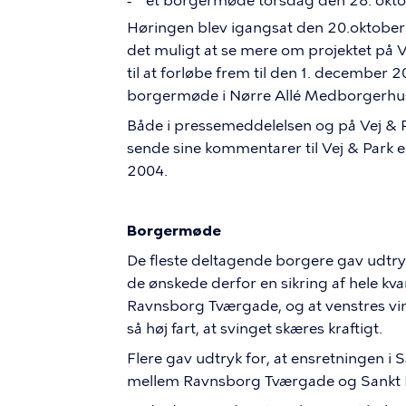
et borgermøde torsdag den 28. okt
-
Høringen blev igangsat den 20.oktobe
det muligt at se mere om projektet på 
til at forløbe frem til den 1. december 2
borgermøde i Nørre Allé Medborgerhus
Både i pressemeddelelsen og på Vej & P
sende sine kommentarer til Vej & Park 
2004.
Borgermøde
De fleste deltagende borgere gav udtryk
de ønskede derfor en sikring af hele kva
Ravnsborg Tværgade, og at venstres vin
så høj fart, at svinget skæres kraftigt.
Flere gav udtryk for, at ensretningen 
mellem Ravnsborg Tværgade og Sankt H