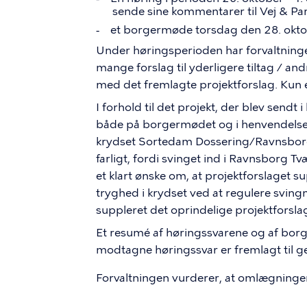
sende sine kommentarer til Vej & Par
et borgermøde torsdag den 28. okt
-
Under høringsperioden har forvaltnin
mange forslag til yderligere tiltag / an
med det fremlagte projektforslag. Kun e
I forhold til det projekt, der blev sendt
både på borgermødet og i henvendels
krydset Sortedam Dossering/Ravnsborg
farligt, fordi svinget ind i Ravnsborg T
et klart ønske om, at projektforslaget su
tryghed i krydset ved at regulere svi
suppleret det oprindelige projektforsla
Et resumé af høringssvarene og af borge
modtagne høringssvar er fremlagt til 
Forvaltningen vurderer, at omlægningen