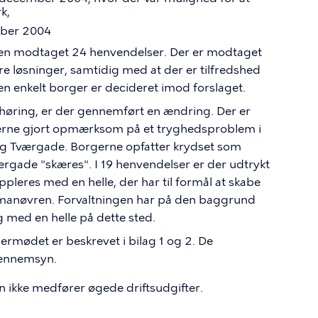
k,
ober 2004
gen modtaget 24 henvendelser. Der er modtaget
dre løsninger, samtidig med at der er tilfredshed
n enkelt borger er decideret imod forslaget.
 i høring, er der gennemført en ændring. Der er
erne gjort opmærksom på et tryghedsproblem i
 Tværgade. Borgerne opfatter krydset som
værgade "skæres". I 19 henvendelser er der udtrykt
ppleres med en helle, der har til formål at skabe
ngmanøvren. Forvaltningen har på den baggrund
g med en helle på dette sted.
rmødet er beskrevet i bilag 1 og 2. De
gennemsyn.
 ikke medfører øgede driftsudgifter.