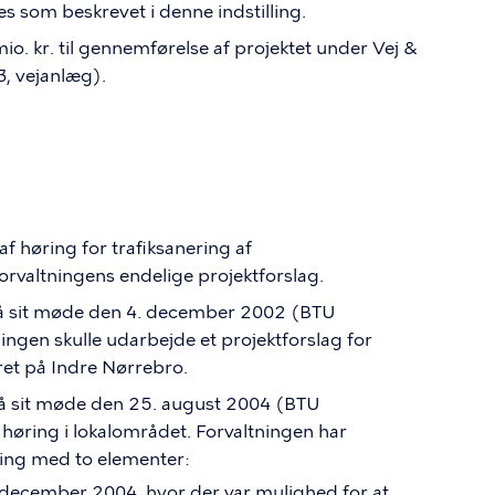
 som beskrevet i denne indstilling.
io. kr. til gennemførelse af projektet under Vej &
, vejanlæg).
af høring for trafiksanering af
rvaltningens endelige projektforslag.
på sit møde den 4. december 2002 (BTU
ngen skulle udarbejde et projektforslag for
et på Indre Nørrebro.
å sit møde den 25. august 2004 (BTU
 høring i lokalområdet. Forvaltningen har
ring med to elementer:
. december 2004, hvor der var mulighed for at