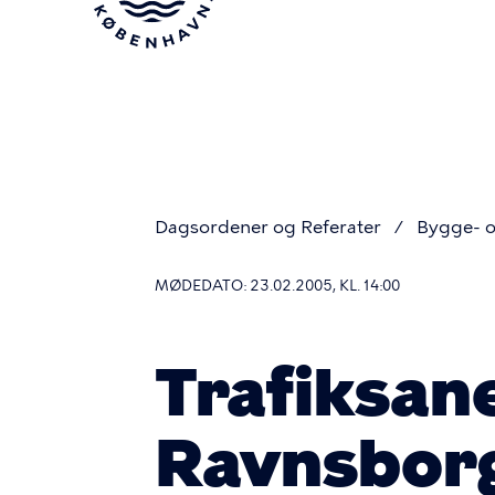
Gå
til
hovedindhold
Dagsordener og Referater
Bygge- o
Du
MØDEDATO: 23.02.2005, KL. 14:00
er
Trafiksane
her
Ravnsbor