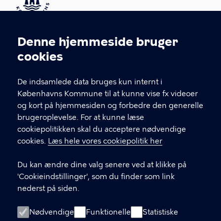
Kontakt Københavns Kommune
Denne hjemmeside bruger
Cookieindstillinger
cookies
T
33 66 33 66
l
Find andre kontakter her
f
De indsamlede data bruges kun internt i
.
Københavns Kommune til at kunne vise fx videoer
CVR-nummer
64942212
og kort på hjemmesiden og forbedre den generelle
brugeroplevelse. For at kunne læse
GENVEJE
cookiepolitikken skal du acceptere nødvendige
cookies.
Læs hele vores cookiepolitik her
Hvis du vil klage
Du kan ændre dine valg senere ved at klikke på
Digital Post
'Cookieindstillinger', som du finder som link
Databeskyttelse
nederst på siden.
Job
Nødvendige
Funktionelle
Statistiske
Tilgængelighedserklæring