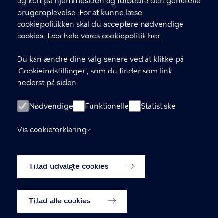
og kort på hjemmesiden og forbedre den generelle
brugeroplevelse. For at kunne læse
GENVEJE
cookiepolitikken skal du acceptere nødvendige
cookies.
Læs hele vores cookiepolitik her
Hvis du vil klage
Du kan ændre dine valg senere ved at klikke på
Digital Post
'Cookieindstillinger', som du finder som link
Databeskyttelse
nederst på siden.
Job
Nødvendige
Funktionelle
Statistiske
Tilgængelighedserklæring
Vis cookieforklaring
Om hjemmesiden
English
Cookiepolitik
Tillad udvalgte cookies
Cookieindstillinger
Tillad alle cookies