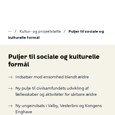
Gå
til
hovedindhold
⋯
Kultur- og projektstøtte
Puljer til sociale og
Du
kulturelle formål
er
her
Puljer til sociale og kulturelle
formål
Puljer
til
Indsatser mod ensomhed blandt ældre
sociale
Ny pulje til civilsamfundets udvikling af
og
fællesskaber og aktiviteter for sårbare ældre
kulturelle
formål
Ny ungeindsats i Valby, Vesterbro og Kongens
Enghave