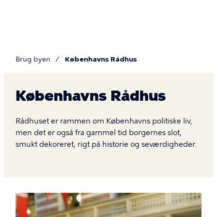
Gå
til
hovedindhold
Brug byen
Københavns Rådhus
Du
er
Københavns Rådhus
her
Københavns
Rådhuset er rammen om Københavns politiske liv,
Rådhus
men det er også fra gammel tid borgernes slot,
smukt dekoreret, rigt på historie og seværdigheder.