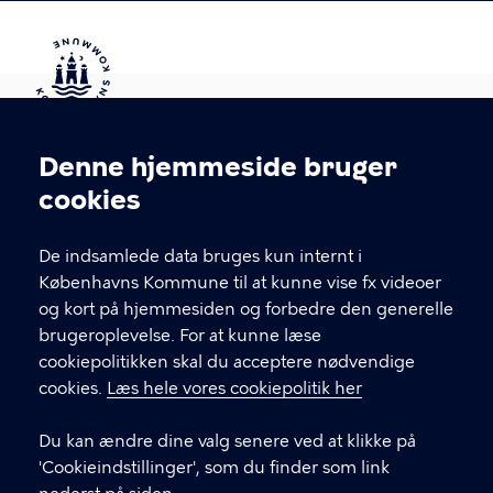
Kontakt Københavns Kommune
Denne hjemmeside bruger
Cookieindstillinger
cookies
T
33 66 33 66
l
Find andre kontakter her
f
De indsamlede data bruges kun internt i
.
Københavns Kommune til at kunne vise fx videoer
CVR-nummer
64942212
og kort på hjemmesiden og forbedre den generelle
brugeroplevelse. For at kunne læse
GENVEJE
cookiepolitikken skal du acceptere nødvendige
cookies.
Læs hele vores cookiepolitik her
Hvis du vil klage
Du kan ændre dine valg senere ved at klikke på
Digital Post
'Cookieindstillinger', som du finder som link
Databeskyttelse