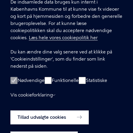
Find andre kontakter her
f
De indsamlede data bruges kun internt i
.
Københavns Kommune til at kunne vise fx videoer
CVR-nummer
64942212
og kort på hjemmesiden og forbedre den generelle
brugeroplevelse. For at kunne læse
GENVEJE
cookiepolitikken skal du acceptere nødvendige
cookies.
Læs hele vores cookiepolitik her
Hvis du vil klage
Du kan ændre dine valg senere ved at klikke på
Digital Post
'Cookieindstillinger', som du finder som link
Databeskyttelse
nederst på siden.
Job
Nødvendige
Funktionelle
Statistiske
Tilgængelighedserklæring
Vis cookieforklaring
Om hjemmesiden
English
Cookiepolitik
Tillad udvalgte cookies
Cookieindstillinger