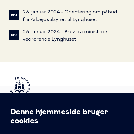
26.
januar
2024
-
Orientering
om
påbud
fra
Arbejdstilsynet
til
Lynghuset
26.
januar
2024
-
Brev
fra
ministeriet
vedrørende
Lynghuset
Kontakt Københavns Kommune
Denne hjemmeside bruger
Cookieindstillinger
cookies
T
33 66 33 66
l