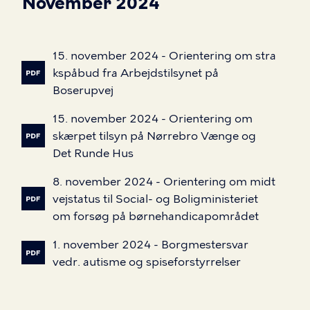
November 2024
15.
november
2024
-
Orientering
om
stra
kspåbud
fra
Arbejdstilsynet
på
Boserupvej
15.
november
2024
-
Orientering
om
skærpet
tilsyn
på
Nørrebro
Vænge
og
Det
Runde
Hus
8.
november
2024
-
Orientering
om
midt
vejstatus
til
Social-
og
Boligministeriet
om
forsøg
på
børnehandicapområdet
1.
november
2024
-
Borgmestersvar
vedr.
autisme
og
spiseforstyrrelser