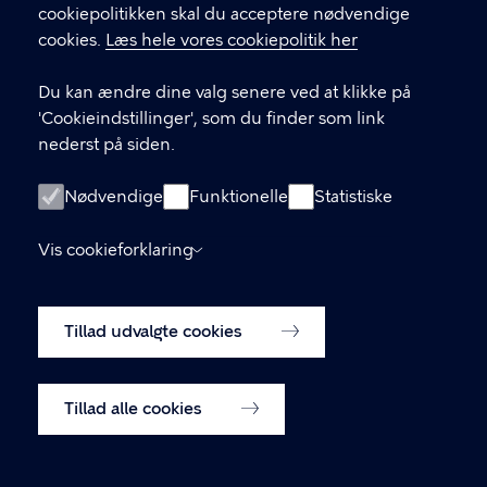
cookiepolitikken skal du acceptere nødvendige
cookies.
Læs hele vores cookiepolitik her
Du kan ændre dine valg senere ved at klikke på
'Cookieindstillinger', som du finder som link
Kontakt Københavns Kommune
nederst på siden.
T
33 66 33 66
Nødvendige
Funktionelle
Statistiske
l
Find andre kontakter her
f
.
Vis cookieforklaring
CVR-nummer
64942212
GENVEJE
Tillad udvalgte cookies
Hvis du vil klage
Tillad alle cookies
Digital Post
Databeskyttelse