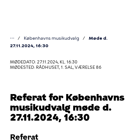
Gå
til
hovedindhold
⋯
Københavns musikudvalg
Møde d.
Du
27.11.2024, 16:30
er
MØDEDATO: 27.11.2024, KL. 16:30
her
MØDESTED: RÅDHUSET, 1. SAL, VÆRELSE 86
Referat for Københavns
musikudvalg møde d.
27.11.2024, 16:30
Referat