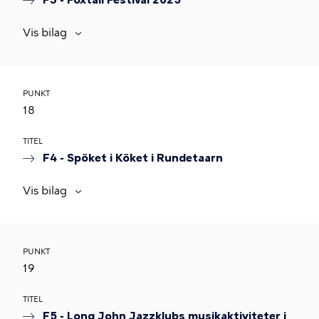
F3 - Foxtail Festival 2025
Vis bilag
PUNKT
18
TITEL
F4 - Spöket i Köket i Rundetaarn
Vis bilag
PUNKT
19
TITEL
F5 - Long John Jazzklubs musikaktiviteter i