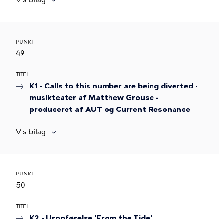
PUNKT
49
TITEL
K1 - Calls to this number are being diverted -
musikteater af Matthew Grouse -
produceret af AUT og Current Resonance
Vis bilag
PUNKT
50
TITEL
K2 - Uropførelse 'From the Tide'