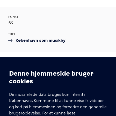
PUNKT
59
TITEL
København som musikby
PUNKT
60
Denne hjemmeside bruger
Cookieindstillinger
cookies
TITEL
Eventuelt
De indsamlede data bruges kun internt i
Københavns Kommune til at kunne vise fx videoer
og kort på hjemmesiden og forbedre den generelle
brugeroplevelse. For at kunne læse