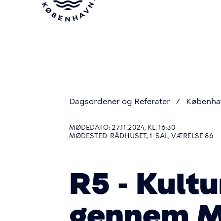
Gå
til
hovedindhold
Dagsordener og Referater
Københa
Du
MØDEDATO: 27.11.2024, KL. 16:30
MØDESTED: RÅDHUSET, 1. SAL, VÆRELSE 86
er
R5 - Kultu
her
gennem Mu