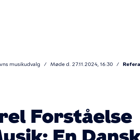
Primær
navigatio
vns musikudvalg
Møde d. 27.11.2024, 16:30
Refera
rel Forståelse
sik: En Dansk