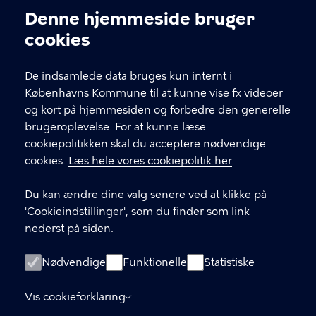
Kontakt Københavns Kommune
Denne hjemmeside bruger
Cookieindstillinger
cookies
T
33 66 33 66
l
Find andre kontakter her
f
De indsamlede data bruges kun internt i
.
Københavns Kommune til at kunne vise fx videoer
CVR-nummer
64942212
og kort på hjemmesiden og forbedre den generelle
brugeroplevelse. For at kunne læse
GENVEJE
cookiepolitikken skal du acceptere nødvendige
cookies.
Læs hele vores cookiepolitik her
Hvis du vil klage
Du kan ændre dine valg senere ved at klikke på
Digital Post
'Cookieindstillinger', som du finder som link
Databeskyttelse
nederst på siden.
Job
Nødvendige
Funktionelle
Statistiske
Tilgængelighedserklæring
Vis cookieforklaring
Om hjemmesiden