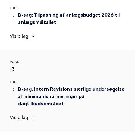
TITEL
B-sag: Tilpasning af anlægsbudget 2026 til
anlægsmåltallet
Vis bilag
PUNKT
13
TITEL
B-sag: Intern Revisions særlige undersøgelse
af minimumsnormeringer på
dagtilbudsområdet
Vis bilag