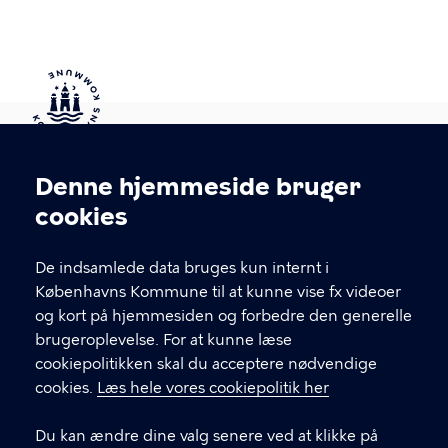
Kontakt Københavns Kommune
Denne hjemmeside bruger
Cookieindstillinger
cookies
T
33 66 33 66
l
Find andre kontakter her
f
De indsamlede data bruges kun internt i
.
Københavns Kommune til at kunne vise fx videoer
CVR-nummer
64942212
og kort på hjemmesiden og forbedre den generelle
brugeroplevelse. For at kunne læse
GENVEJE
cookiepolitikken skal du acceptere nødvendige
cookies.
Læs hele vores cookiepolitik her
Hvis du vil klage
Du kan ændre dine valg senere ved at klikke på
Digital Post