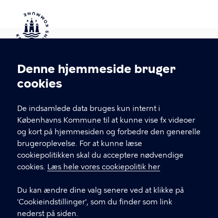
Kontakt Københavns Kommune
Denne hjemmeside bruger
Cookieindstillinger
cookies
T
33 66 33 66
l
Find andre kontakter her
f
De indsamlede data bruges kun internt i
.
Københavns Kommune til at kunne vise fx videoer
CVR-nummer
64942212
og kort på hjemmesiden og forbedre den generelle
brugeroplevelse. For at kunne læse
GENVEJE
cookiepolitikken skal du acceptere nødvendige
cookies.
Læs hele vores cookiepolitik her
Hvis du vil klage
Du kan ændre dine valg senere ved at klikke på
Digital Post
'Cookieindstillinger', som du finder som link
Databeskyttelse
nederst på siden.