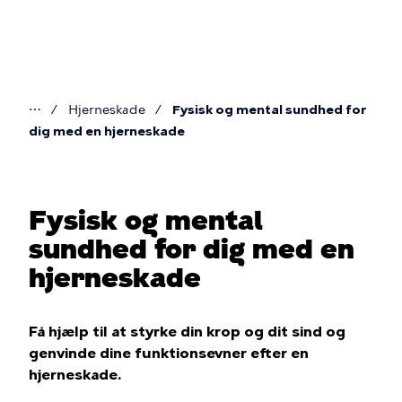
Gå
til
hovedindhold
⋯
Hjerneskade
Fysisk og mental sundhed for
Du
dig med en hjerneskade
er
her
Fysisk og mental
sundhed for dig med en
hjerneskade
Få hjælp til at styrke din krop og dit sind og
genvinde dine funktionsevner efter en
hjerneskade.