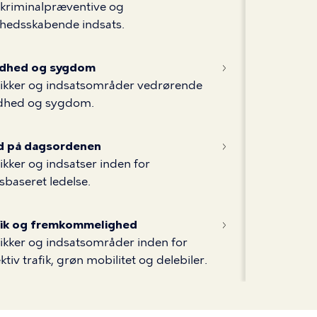
kriminalpræventive og
hedsskabende indsats.
dhed og sygdom
tikker og indsatsområder vedrørende
dhed og sygdom.
id på dagsordenen
tikker og indsatser inden for
idsbaseret ledelse.
fik og fremkommelighed
tikker og indsatsområder inden for
ektiv trafik, grøn mobilitet og delebiler.