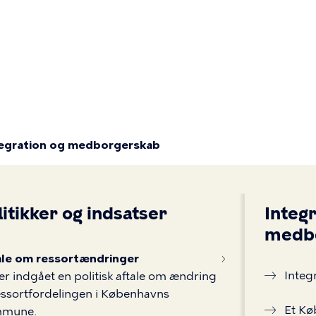
Primær
navigatio
tegration og medborgerskab
litikker og indsatser
Integr
medb
ale om ressortændringer
Integ
er indgået en politisk aftale om ændring
essortfordelingen i Københavns
Et Kø
mune.