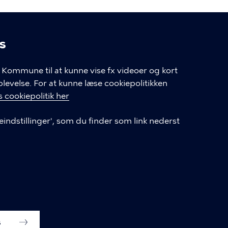
s
linger
Kommune til at kunne vise fx videoer og kort
velse. For at kunne læse cookiepolitikken
GENVEJE
 cookiepolitik her
eindstillinger', som du finder som link nederst
Hvis du vil klage
Databeskyttelse
Tilgængelighedserklæring
English
Cookieindstillinger
s