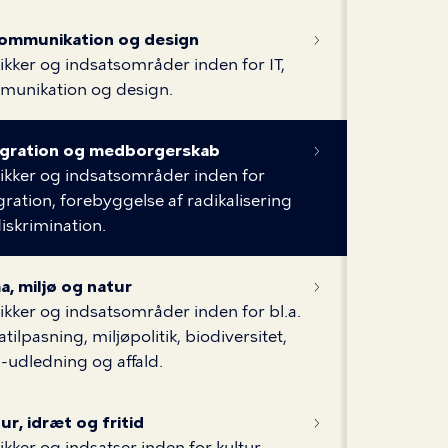
 kommunikation og design
tikker og indsatsområder inden for IT,
munikation og design.
egration og medborgerskab
tikker og indsatsområder inden for
gration, forebyggelse af radikalisering
iskrimination.
a, miljø og natur
tikker og indsatsområder inden for bl.a.
atilpasning, miljøpolitik, biodiversitet,
udledning og affald.
ur, idræt og fritid
tikker og indsatser inden for kultur,