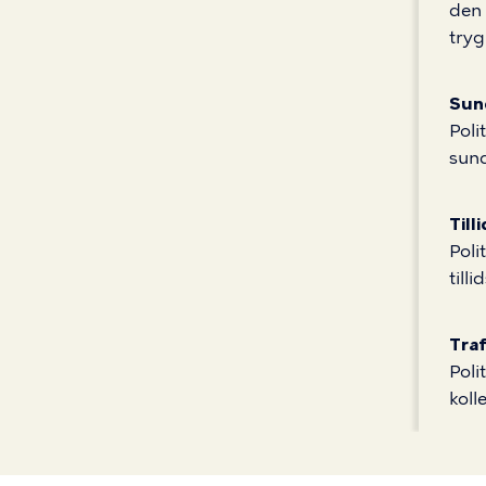
den 
tryg
Sun
Poli
sun
Till
Poli
till
Tra
Poli
koll