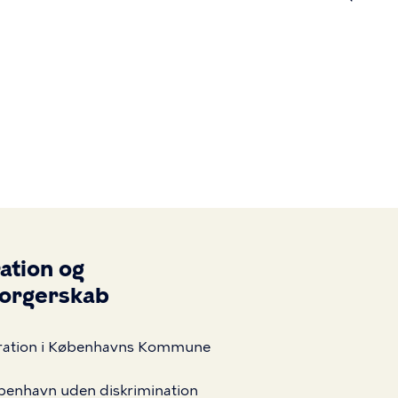
n
ation og
orgerskab
ration i Københavns Kommune
benhavn uden diskrimination