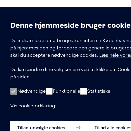
Denne hjemmeside bruger cookie
Cookieindstil
De indsamlede data bruges kun internt i Københavns 
på hjemmesiden og forbedre den generelle brugerople
Kontakt Københavns Kommune
skal du acceptere nødvendige cookies.
Læs hele vores
T
33 66 33 66
Du kan ændre dine valg senere ved at klikke på 'Cooki
l
på siden.
Find andre kontakter her
f
.
CVR-nummer
64942212
Nødvendige
Funktionelle
Statistiske
Vis cookieforklaring
Tillad udvalgte cookies
Tillad alle cookie