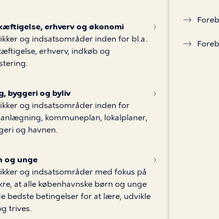
ab
Foreb
kæftigelse, erhverv og økonomi
tikker og indsatsområder inden for bl.a.
Foreb
æftigelse, erhverv, indkøb og
stering.
g, byggeri og byliv
tikker og indsatsområder inden for
anlægning, kommuneplan, lokalplaner,
geri og havnen.
n og unge
tikker og indsatsområder med fokus på
ikre, at alle københavnske børn og unge
de bedste betingelser for at lære, udvikle
og trives.