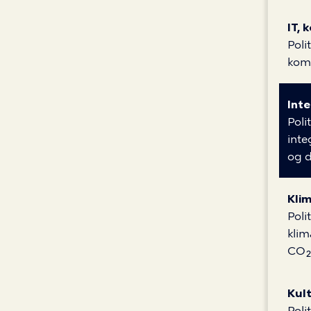
IT,
Poli
kom
Int
Poli
inte
og d
Klim
Poli
klim
CO₂-
Kult
Poli