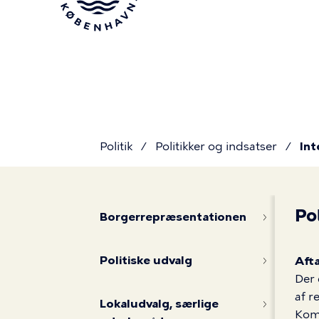
Gå
til
hovedindhold
Politik
Politikker og indsatser
In
Du
Integration
Po
er
Borgerrepræsentationen
og
Politiske udvalg
Aft
her
Der 
af r
Lokaludvalg, særlige
Kom