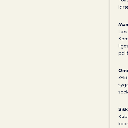
idræ
Mang
Læs
Kom
lige
poli
Oms
Ældr
sygd
soci
Sikk
Køb
koor