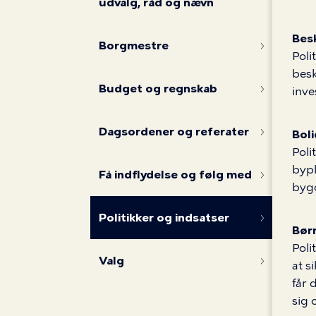
medborgersk
udvalg, råd og nævn
Bes
Borgmestre
Poli
besk
Budget og regnskab
inve
Dagsordener og referater
Boli
Poli
bypl
Få indflydelse og følg med
byg
Politikker og indsatser
Bør
Poli
Valg
at s
får 
sig 