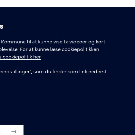
s
linger
Kommune til at kunne vise fx videoer og kort
velse. For at kunne læse cookiepolitikken
GENVEJE
 cookiepolitik her
eindstillinger', som du finder som link nederst
Hvis du vil klage
Databeskyttelse
Tilgængelighedserklæring
English
Cookieindstillinger
s