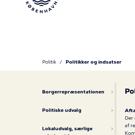
Gå
til
hovedindhold
Politik
Politikker og indsatser
Du
Politikker
Po
er
Borgerrepræsentationen
og
Politiske udvalg
Aft
her
Der 
af r
Lokaludvalg, særlige
Kom