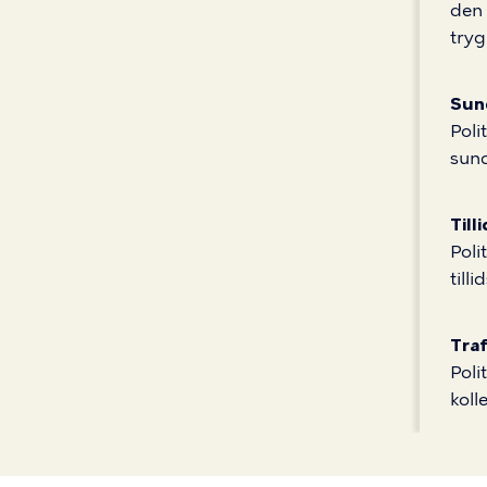
den 
tryg
Sun
Poli
sun
Till
Poli
till
Tra
Poli
koll