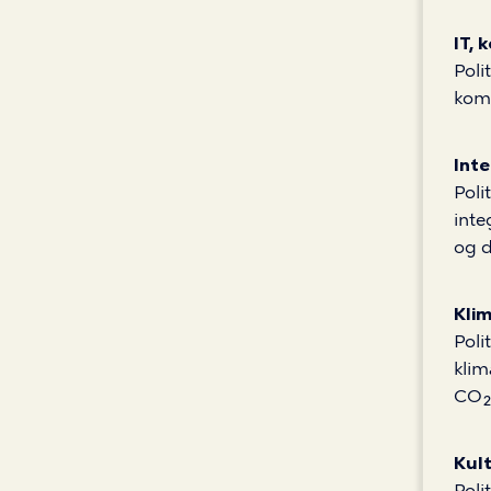
IT,
Poli
kom
Int
Poli
inte
og d
Klim
Poli
klim
CO₂-
Kult
Poli