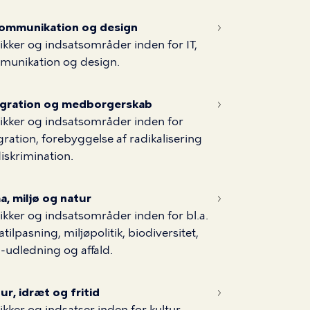
 kommunikation og design
tikker og indsatsområder inden for IT,
munikation og design.
egration og medborgerskab
tikker og indsatsområder inden for
gration, forebyggelse af radikalisering
iskrimination.
a, miljø og natur
tikker og indsatsområder inden for bl.a.
atilpasning, miljøpolitik, biodiversitet,
udledning og affald.
ur, idræt og fritid
tikker og indsatser inden for kultur,