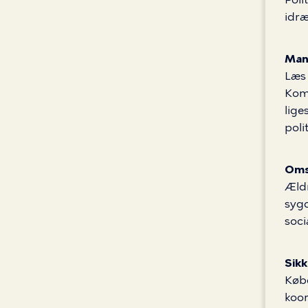
idræ
Mang
Læs
Kom
lige
poli
Oms
Ældr
sygd
soci
Sikk
Køb
koor