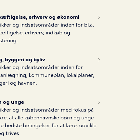
kæftigelse, erhverv og økonomi
tikker og indsatsområder inden for bl.a.
æftigelse, erhverv, indkøb og
stering.
g, byggeri og byliv
tikker og indsatsområder inden for
anlægning, kommuneplan, lokalplaner,
geri og havnen.
n og unge
tikker og indsatsområder med fokus på
ikre, at alle københavnske børn og unge
de bedste betingelser for at lære, udvikle
og trives.