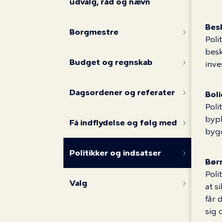
indsatser
udvalg, råd og nævn
Bes
Borgmestre
Poli
besk
Budget og regnskab
inve
Dagsordener og referater
Boli
Poli
bypl
Få indflydelse og følg med
byg
Politikker og indsatser
Bør
Poli
Valg
at s
får 
sig 