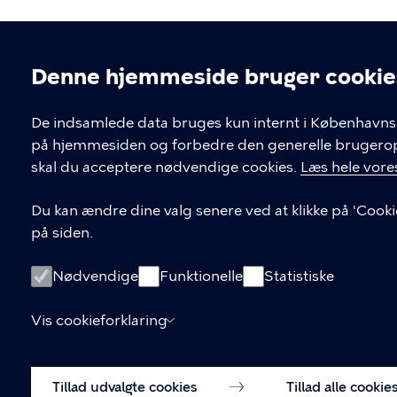
Denne hjemmeside bruger cookie
Cookieindstil
De indsamlede data bruges kun internt i Københavns 
på hjemmesiden og forbedre den generelle brugerople
Kontakt Københavns Kommune
skal du acceptere nødvendige cookies.
Læs hele vores
T
33 66 33 66
Du kan ændre dine valg senere ved at klikke på 'Cooki
l
på siden.
Find andre kontakter her
f
.
CVR-nummer
64942212
Nødvendige
Funktionelle
Statistiske
Vis cookieforklaring
Tillad udvalgte cookies
Tillad alle cookie