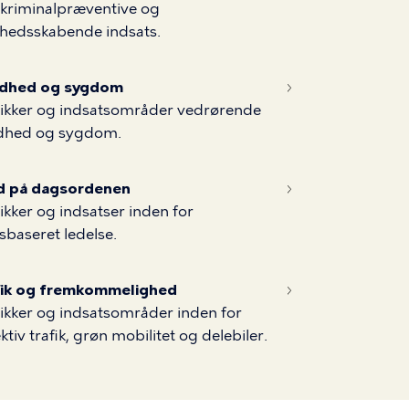
kriminalpræventive og
hedsskabende indsats.
dhed og sygdom
tikker og indsatsområder vedrørende
dhed og sygdom.
id på dagsordenen
tikker og indsatser inden for
idsbaseret ledelse.
fik og fremkommelighed
tikker og indsatsområder inden for
ektiv trafik, grøn mobilitet og delebiler.