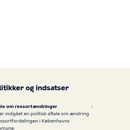
Primær
navigatio
litikker og indsatser
ale om ressortændringer
er indgået en politisk aftale om ændring
essortfordelingen i Københavns
mune.