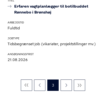
TITEL
Erfaren vagtplanlægger til botilbuddet
Rønnebo i Brønshøj
ARBEJDSTID
Fuldtid
JOBTYPE
Tidsbegrænset job (vikariater, projektstillinger mv.)
ANSØGNINGSFRIST
21.08.2026
Sideinddeling
Nuværende
3
side