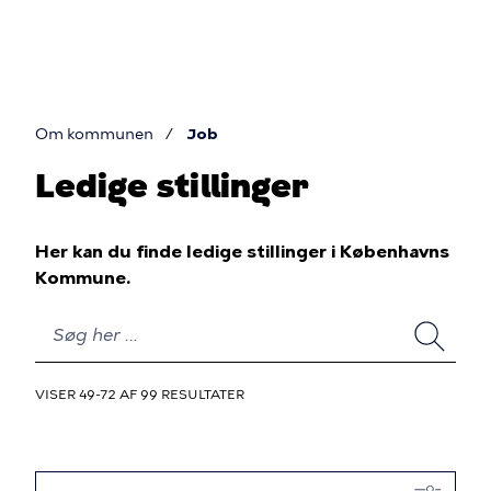
Gå
til
hovedindhold
Om kommunen
Job
Du
Ledige stillinger
er
her
Her kan du finde ledige stillinger i Københavns
Kommune.
SØG
VISER 49-72 AF 99 RESULTATER