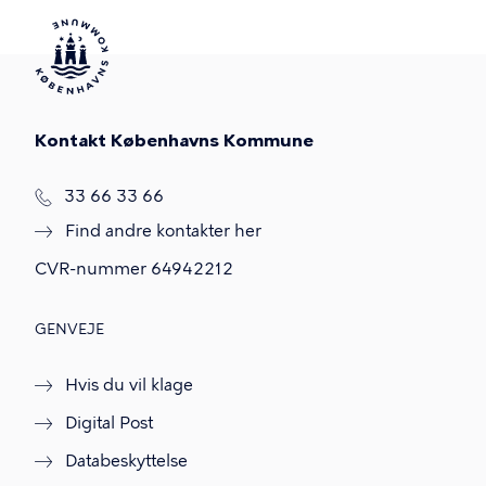
Kontakt Københavns Kommune
T
33 66 33 66
l
Find andre kontakter her
f
.
CVR-nummer
64942212
GENVEJE
Hvis du vil klage
Digital Post
Databeskyttelse