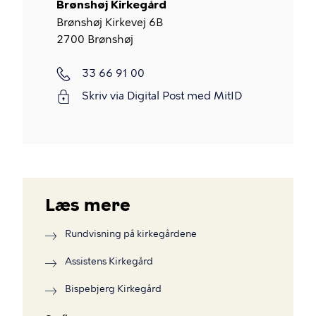
Brønshøj Kirkegård
Brønshøj Kirkevej 6B
2700
Brønshøj
Telefon
33 66 91 00
Skriv via Digital Post med MitID
Læs mere
Rundvisning på kirkegårdene
Assistens Kirkegård
Bispebjerg Kirkegård