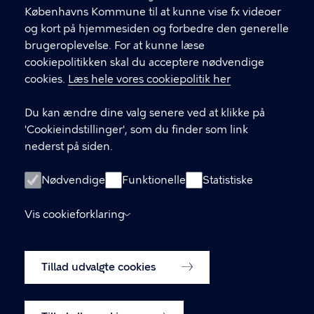
.
Københavns Kommune til at kunne vise fx videoer
CVR-nummer
64942212
og kort på hjemmesiden og forbedre den generelle
brugeroplevelse. For at kunne læse
GENVEJE
cookiepolitikken skal du acceptere nødvendige
cookies.
Læs hele vores cookiepolitik her
Hvis du vil klage
Du kan ændre dine valg senere ved at klikke på
Digital Post
'Cookieindstillinger', som du finder som link
Databeskyttelse
nederst på siden.
Job
Nødvendige
Funktionelle
Statistiske
Tilgængelighedserklæring
Vis cookieforklaring
Om hjemmesiden
English
Cookiepolitik
Tillad udvalgte cookies
Cookieindstillinger