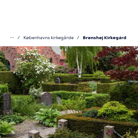
Gå
til
hovedindhold
⋯
Københavns kirkegårde
Brønshøj Kirkegård
Du
er
her