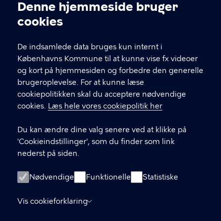
Kontakt Københavns Kommune
Denne hjemmeside bruger
Cookieindstillinger
cookies
T
33 66 33 66
l
Find andre kontakter her
f
De indsamlede data bruges kun internt i
.
Københavns Kommune til at kunne vise fx videoer
CVR-nummer
64942212
og kort på hjemmesiden og forbedre den generelle
brugeroplevelse. For at kunne læse
GENVEJE
cookiepolitikken skal du acceptere nødvendige
cookies.
Læs hele vores cookiepolitik her
Hvis du vil klage
Du kan ændre dine valg senere ved at klikke på
Digital Post
'Cookieindstillinger', som du finder som link
Databeskyttelse
nederst på siden.
Job
Nødvendige
Funktionelle
Statistiske
Tilgængelighedserklæring
Vis cookieforklaring
Om hjemmesiden
English