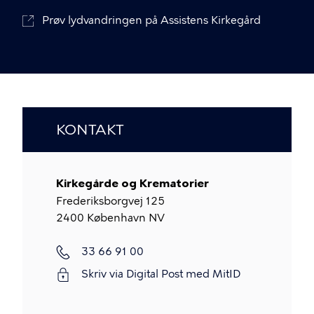
Prøv lydvandringen på Assistens Kirkegård
KONTAKT
Kirkegårde og Krematorier
Frederiksborgvej 125
2400
København NV
Telefon
33 66 91 00
Skriv via Digital Post med MitID