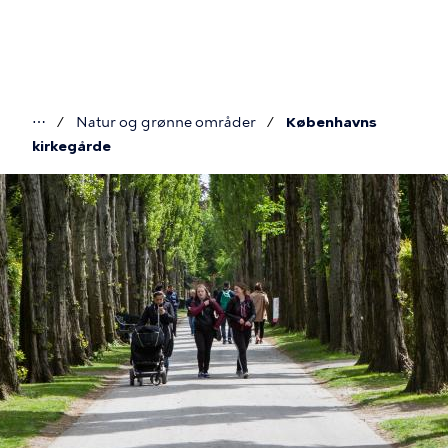
Gå
til
hovedindhold
⋯
Natur og grønne områder
Københavns
Du
kirkegårde
er
her