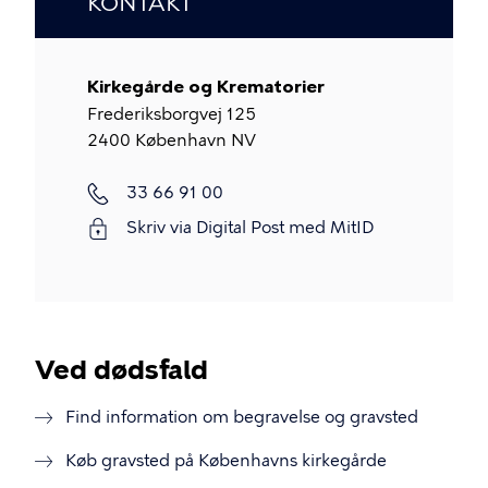
KONTAKT
Kirkegårde og Krematorier
Frederiksborgvej 125
2400 København NV
Telefon
33 66 91 00
Skriv via Digital Post med MitID
Ved dødsfald
Find information om begravelse og gravsted
Køb gravsted på Københavns kirkegårde