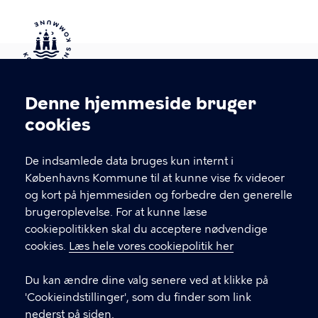
Kontakt Københavns Kommune
Denne hjemmeside bruger
Cookieindstillinger
cookies
T
33 66 33 66
l
Find andre kontakter her
f
De indsamlede data bruges kun internt i
.
Københavns Kommune til at kunne vise fx videoer
CVR-nummer
64942212
og kort på hjemmesiden og forbedre den generelle
brugeroplevelse. For at kunne læse
GENVEJE
cookiepolitikken skal du acceptere nødvendige
cookies.
Læs hele vores cookiepolitik her
Hvis du vil klage
Du kan ændre dine valg senere ved at klikke på
Digital Post
'Cookieindstillinger', som du finder som link
Databeskyttelse
nederst på siden.