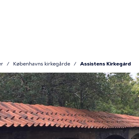
Primær
navigatio
er
Københavns kirkegårde
Assistens Kirkegård