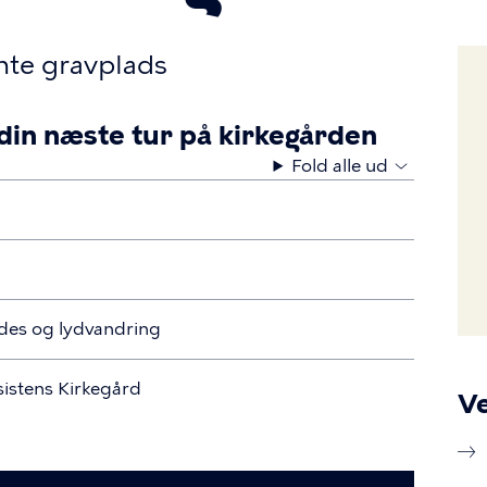
te gravplads
 din næste tur på kirkegården
Fold alle ud
ides og lydvandring
sistens Kirkegård
Ve