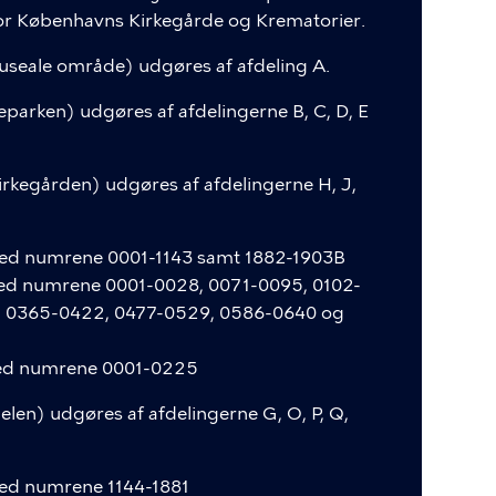
 for Københavns Kirkegårde og Krematorier.
seale område) udgøres af afdeling A.
arken) udgøres af afdelingerne B, C, D, E
rkegården) udgøres af afdelingerne H, J,
med numrene 0001-1143 samt 1882-1903B
med numrene 0001-0028, 0071-0095, 0102-
8, 0365-0422, 0477-0529, 0586-0640 og
med numrene 0001-0225
en) udgøres af afdelingerne G, O, P, Q,
med numrene 1144-1881