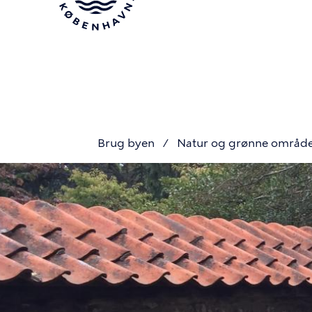
Gå
til
hovedindhold
Brug byen
Natur og grønne områd
Du
er
her