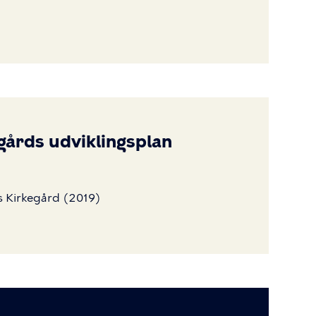
gårds udviklingsplan
s
Kirkegård
(2019)