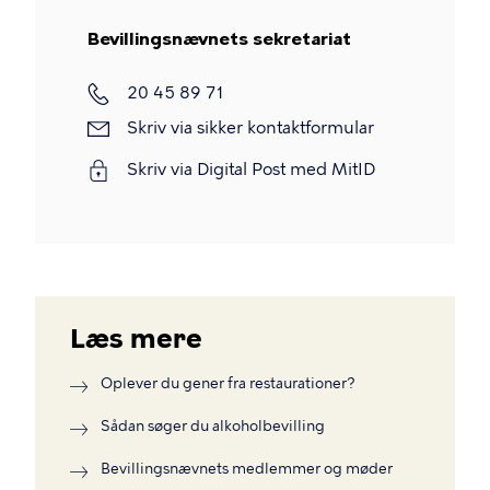
Bevillingsnævnets sekretariat
Telefon
20 45 89 71
Skriv
Skriv via sikker kontaktformular
via
Skriv via Digital Post med MitID
sikker
kontaktformular
Læs mere
Oplever du gener fra restaurationer?
Sådan søger du alkoholbevilling
Bevillingsnævnets medlemmer og møder