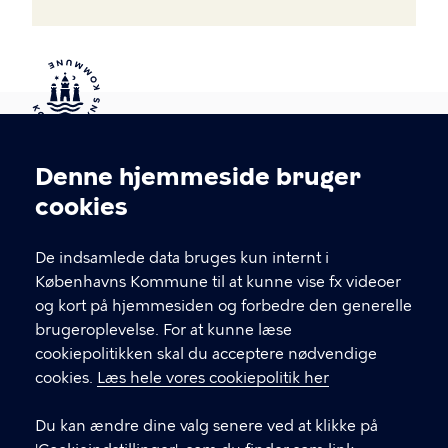
Kontakt Københavns Kommune
Denne hjemmeside bruger
Cookieindstillinger
cookies
T
33 66 33 66
l
Find andre kontakter her
f
De indsamlede data bruges kun internt i
.
Københavns Kommune til at kunne vise fx videoer
CVR-nummer
64942212
og kort på hjemmesiden og forbedre den generelle
brugeroplevelse. For at kunne læse
GENVEJE
cookiepolitikken skal du acceptere nødvendige
cookies.
Læs hele vores cookiepolitik her
Hvis du vil klage
Du kan ændre dine valg senere ved at klikke på
Digital Post