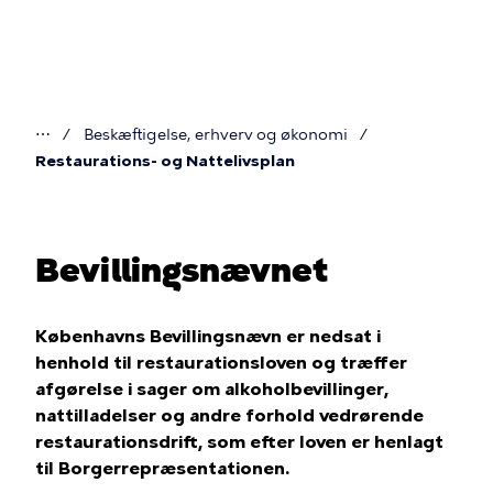
Gå
til
hovedindhold
⋯
Beskæftigelse, erhverv og økonomi
Du
Restaurations- og Nattelivsplan
er
her
Bevillingsnævnet
Københavns Bevillingsnævn er nedsat i
henhold til restaurationsloven og træffer
afgørelse i sager om alkoholbevillinger,
nattilladelser og andre forhold vedrørende
restaurationsdrift, som efter loven er henlagt
til Borgerrepræsentationen.