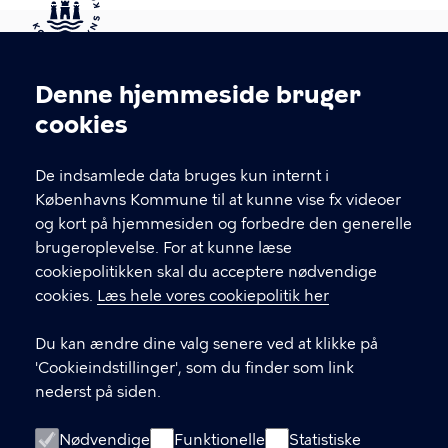
Kontakt Københavns Kommune
Denne hjemmeside bruger
Cookieindstillinger
cookies
T
33 66 33 66
l
Find andre kontakter her
f
De indsamlede data bruges kun internt i
.
Københavns Kommune til at kunne vise fx videoer
CVR-nummer
64942212
og kort på hjemmesiden og forbedre den generelle
brugeroplevelse. For at kunne læse
GENVEJE
cookiepolitikken skal du acceptere nødvendige
cookies.
Læs hele vores cookiepolitik her
Hvis du vil klage
Du kan ændre dine valg senere ved at klikke på
Digital Post
'Cookieindstillinger', som du finder som link
Databeskyttelse
nederst på siden.
Job
Nødvendige
Funktionelle
Statistiske