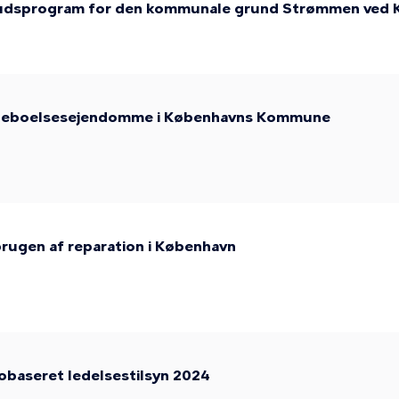
dbudsprogram for den kommunale grund Strømmen ved 
f beboelsesejendomme i Københavns Kommune
rugen af reparation i København
kobaseret ledelsestilsyn 2024