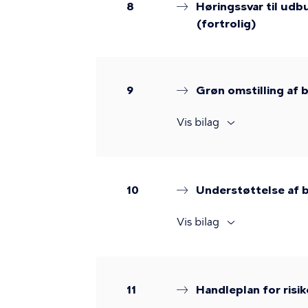
8
Høringssvar til u
(fortrolig)
9
Grøn omstilling a
Vis bilag
10
Understøttelse af b
Vis bilag
11
Handleplan for risi