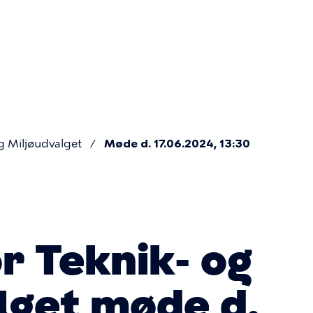
Primær
navigatio
g Miljøudvalget
Møde d. 17.06.2024, 13:30
r Teknik- og
lget møde d.