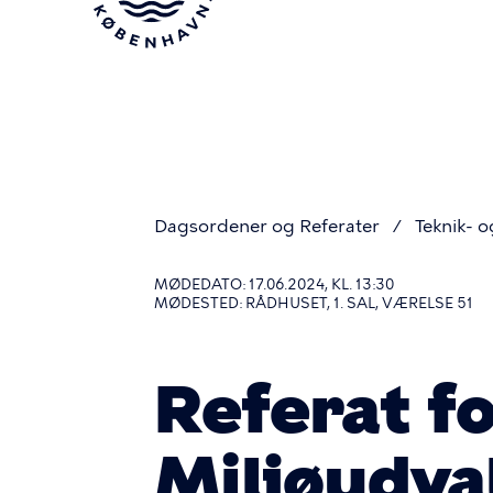
Gå
til
hovedindhold
Dagsordener og Referater
Teknik- o
Du
MØDEDATO: 17.06.2024, KL. 13:30
MØDESTED: RÅDHUSET, 1. SAL, VÆRELSE 51
er
Referat fo
her
Miljøudva