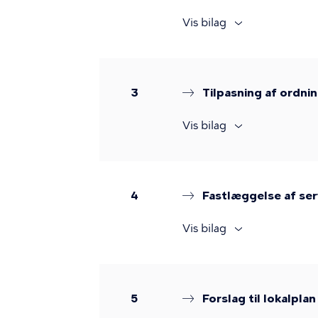
Vis bilag
3
Tilpasning af ordn
Vis bilag
4
Fastlæggelse af serv
Vis bilag
5
Forslag til lokalpl