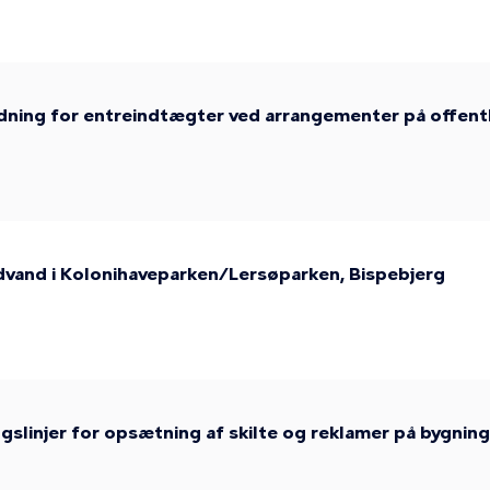
dning for entreindtægter ved arrangementer på offentli
dvand i Kolonihaveparken/Lersøparken, Bispebjerg
ngslinjer for opsætning af skilte og reklamer på bygni