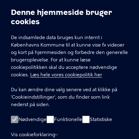
Kontakt Københavns Kommune
Denne hjemmeside bruger
Cookieindstillinger
cookies
T
33 66 33 66
l
Find andre kontakter her
f
De indsamlede data bruges kun internt i
.
Københavns Kommune til at kunne vise fx videoer
CVR-nummer
64942212
og kort på hjemmesiden og forbedre den generelle
brugeroplevelse. For at kunne læse
GENVEJE
cookiepolitikken skal du acceptere nødvendige
cookies.
Læs hele vores cookiepolitik her
Hvis du vil klage
Du kan ændre dine valg senere ved at klikke på
Digital Post
'Cookieindstillinger', som du finder som link
Databeskyttelse
nederst på siden.
Job
Nødvendige
Funktionelle
Statistiske
Tilgængelighedserklæring
Vis cookieforklaring
Om hjemmesiden