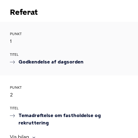
Referat
PUNKT
1
TITEL
Godkendelse af dagsorden
PUNKT
2
TITEL
Temadrøftelse om fastholdelse og
rekruttering
Vis bilag