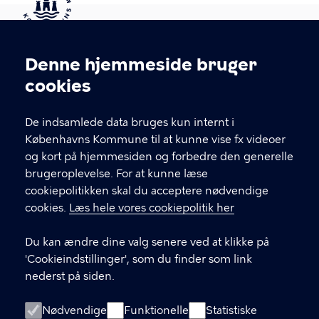
Kontakt Københavns Kommune
Denne hjemmeside bruger
Cookieindstillinger
cookies
T
33 66 33 66
l
Find andre kontakter her
f
De indsamlede data bruges kun internt i
.
Københavns Kommune til at kunne vise fx videoer
CVR-nummer
64942212
og kort på hjemmesiden og forbedre den generelle
brugeroplevelse. For at kunne læse
GENVEJE
cookiepolitikken skal du acceptere nødvendige
cookies.
Læs hele vores cookiepolitik her
Hvis du vil klage
Du kan ændre dine valg senere ved at klikke på
Digital Post
'Cookieindstillinger', som du finder som link
Databeskyttelse
nederst på siden.
Job
Nødvendige
Funktionelle
Statistiske