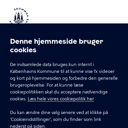
Kontakt Københavns Kommune
Denne hjemmeside bruger
Cookieindstillinger
cookies
T
33 66 33 66
l
Find andre kontakter her
f
De indsamlede data bruges kun internt i
.
Københavns Kommune til at kunne vise fx videoer
CVR-nummer
64942212
og kort på hjemmesiden og forbedre den generelle
brugeroplevelse. For at kunne læse
GENVEJE
cookiepolitikken skal du acceptere nødvendige
cookies.
Læs hele vores cookiepolitik her
Hvis du vil klage
Du kan ændre dine valg senere ved at klikke på
Digital Post
'Cookieindstillinger', som du finder som link
Databeskyttelse
nederst på siden.