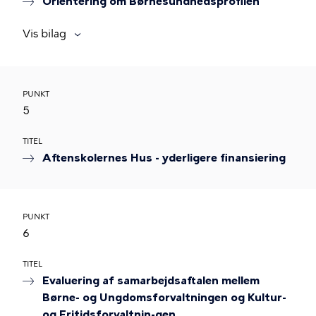
Orientering om Børnesundhedsprofilen
Vis bilag
PUNKT
5
TITEL
Aftenskolernes Hus - yderligere finansiering
PUNKT
6
TITEL
Evaluering af samarbejdsaftalen mellem
Børne- og Ungdomsforvaltningen og Kultur-
og Fritidsforvaltnin-gen