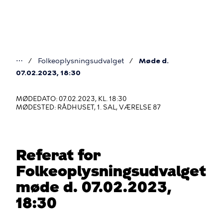
Gå
til
hovedindhold
⋯
Folkeoplysningsudvalget
Møde d.
Du
07.02.2023, 18:30
er
MØDEDATO: 07.02.2023, KL. 18:30
her
MØDESTED: RÅDHUSET, 1. SAL, VÆRELSE 87
Referat for
Folkeoplysningsudvalget
møde d. 07.02.2023,
18:30