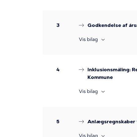
3
Godkendelse af år
Vis bilag
4
Inklusionsmåling: R
Kommune
Vis bilag
5
Anlægsregnskaber 
Vis bilag