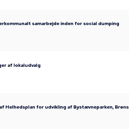
tværkommunalt samarbejde inden for social dumping
nger af lokaludvalg
 af Helhedsplan for udvikling af Bystævneparken, Brø