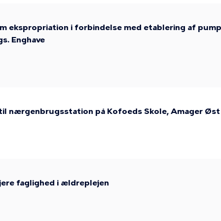
m ekspropriation i forbindelse med etablering af pum
gs. Enghave
r til nærgenbrugsstation på Kofoeds Skole, Amager Øst
ere faglighed i ældreplejen