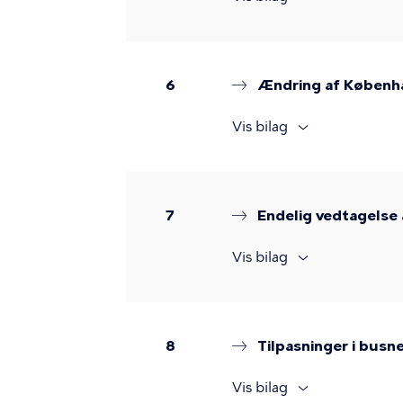
6
Ændring af Københa
Vis bilag
7
Endelig vedtagelse
Vis bilag
8
Tilpasninger i busn
Vis bilag