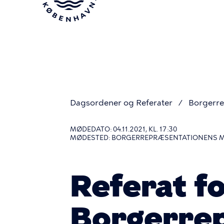
Gå
til
hovedindhold
Dagsordener og Referater
Borgerre
Du
MØDEDATO: 04.11.2021, KL. 17:30
MØDESTED: BORGERREPRÆSENTATIONENS 
er
Referat f
her
Borgerre