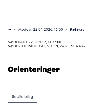
Gå
til
hovedindhold
⋯
Møde d. 22.04.2026, 16:00
Referat
Du
er
MØDEDATO: 22.04.2026, KL. 16:00
MØDESTED: RÅDHUSET, STUEN, VÆRELSE 43/44
her
Orienteringer
Se alle bilag