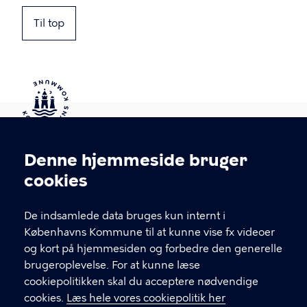
Til top
Kontakt Københavns Kommune
Denne hjemmeside bruger
Cookieindstillinger
cookies
T
33 66 33 66
l
Find andre kontakter her
f
De indsamlede data bruges kun internt i
.
Københavns Kommune til at kunne vise fx videoer
CVR-nummer
64942212
og kort på hjemmesiden og forbedre den generelle
brugeroplevelse. For at kunne læse
GENVEJE
cookiepolitikken skal du acceptere nødvendige
cookies.
Læs hele vores cookiepolitik her