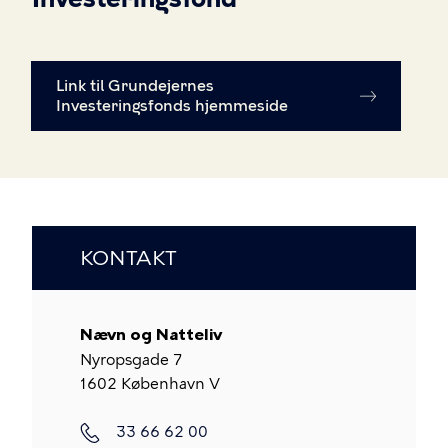
Link til Grundejernes
Investeringsfonds hjemmeside
KONTAKT
Nævn og Natteliv
Nyropsgade 7
1602
København V
Telefon
33 66 62 00