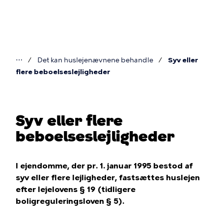
Gå
til
hovedindhold
⋯
Det kan huslejenævnene behandle
Syv eller
Du
flere beboelseslejligheder
er
her
Syv eller flere
beboelseslejligheder
I ejendomme, der pr. 1. januar 1995 bestod af
syv eller flere lejligheder, fastsættes huslejen
efter lejelovens § 19 (tidligere
boligreguleringsloven § 5).