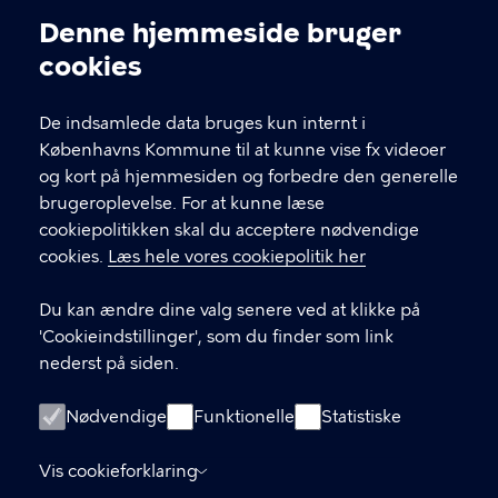
Kontakt Københavns Kommune
Denne hjemmeside bruger
Cookieindstillinger
cookies
T
33 66 33 66
l
Find andre kontakter her
f
De indsamlede data bruges kun internt i
.
Københavns Kommune til at kunne vise fx videoer
CVR-nummer
64942212
og kort på hjemmesiden og forbedre den generelle
brugeroplevelse. For at kunne læse
GENVEJE
cookiepolitikken skal du acceptere nødvendige
cookies.
Læs hele vores cookiepolitik her
Hvis du vil klage
Du kan ændre dine valg senere ved at klikke på
Digital Post
'Cookieindstillinger', som du finder som link
Databeskyttelse
nederst på siden.
Job
Nødvendige
Funktionelle
Statistiske
Tilgængelighedserklæring
Vis cookieforklaring
Om hjemmesiden