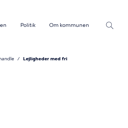
yen
Politik
Om kommunen
n
handle
Lejligheder med fri