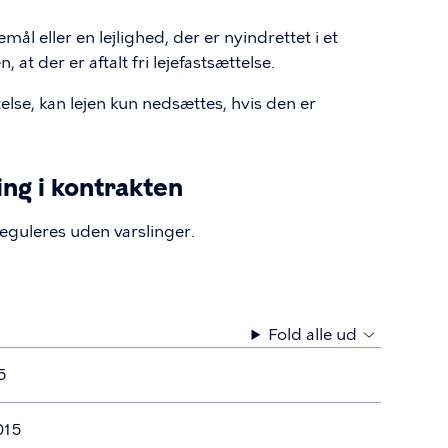
l eller en lejlighed, der er nyindrettet i et
 at der er aftalt fri lejefastsættelse.
telse, kan lejen kun nedsættes, hvis den er
ng i kontrakten
 reguleres uden varslinger.
Fold alle ud
5
015