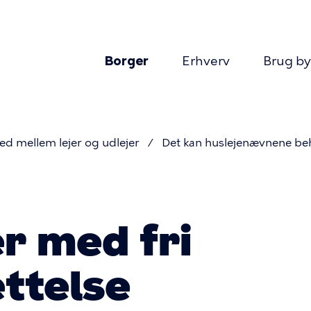
Borger
Erhverv
Brug b
Primær
navigatio
d mellem lejer og udlejer
Det kan huslejenævnene be
r med fri
ættelse