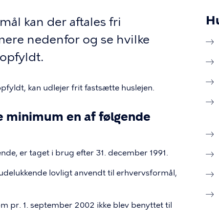
H
ål kan der aftales fri
mere nedenfor og se hvilke
opfyldt.
yldt, kan udlejer frit fastsætte huslejen.
 minimum en af følgende
de, er taget i brug efter 31. december 1991.
udelukkende lovligt anvendt til erhvervsformål,
om pr. 1. september 2002 ikke blev benyttet til