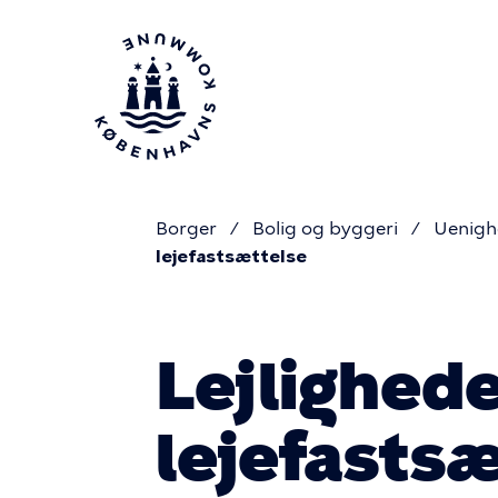
Gå
til
hovedindhold
Borger
Bolig og byggeri
Uenighe
lejefastsættelse
Du
er
Lejlighede
her
lejefasts