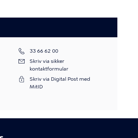
Telefon
33 66 62 00
Skriv
Skriv via sikker
via
kontaktformular
sikker
Skriv via Digital Post med
kontaktformular
MitID
s