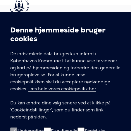
Kontakt Københavns Kommune
Denne hjemmeside bruger
Cookieindstillinger
cookies
T
33 66 33 66
l
Find andre kontakter her
f
De indsamlede data bruges kun internt i
.
Københavns Kommune til at kunne vise fx videoer
CVR-nummer
64942212
og kort på hjemmesiden og forbedre den generelle
brugeroplevelse. For at kunne læse
GENVEJE
cookiepolitikken skal du acceptere nødvendige
cookies.
Læs hele vores cookiepolitik her
Hvis du vil klage
Du kan ændre dine valg senere ved at klikke på
Digital Post
'Cookieindstillinger', som du finder som link
Databeskyttelse
nederst på siden.
Job