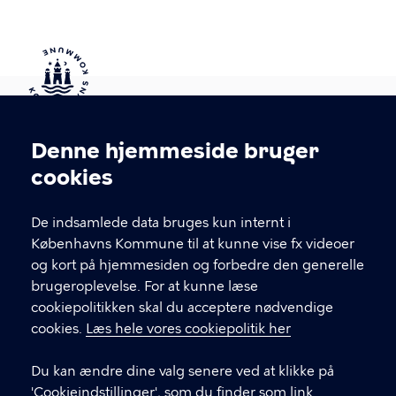
Kontakt Københavns Kommune
Denne hjemmeside bruger
Cookieindstillinger
cookies
T
33 66 33 66
l
Find andre kontakter her
f
De indsamlede data bruges kun internt i
.
Københavns Kommune til at kunne vise fx videoer
CVR-nummer
64942212
og kort på hjemmesiden og forbedre den generelle
brugeroplevelse. For at kunne læse
GENVEJE
cookiepolitikken skal du acceptere nødvendige
cookies.
Læs hele vores cookiepolitik her
Hvis du vil klage
Du kan ændre dine valg senere ved at klikke på
Digital Post
'Cookieindstillinger', som du finder som link