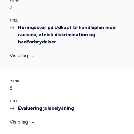
PUNKT
7
TITEL
Høringssvar på Udkast til handleplan mod
racisme, etnisk diskrimination og
hadforbrydelser
Vis bilag
PUNKT
8
TITEL
Evaluering julebelysning
Vis bilag