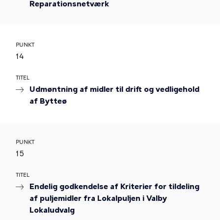
Reparationsnetværk
PUNKT
14
TITEL
Udmøntning af midler til drift og vedligehold
af Bytteø
PUNKT
15
TITEL
Endelig godkendelse af Kriterier for tildeling
af puljemidler fra Lokalpuljen i Valby
Lokaludvalg