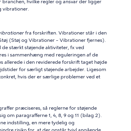
or branchen, hvilke regler og ansvar der ligger
g vibrationer.
vibrationer
fra forskriften. Vibrationer står i den
tøj (Støj og Vibrationer – Vibrationer fjernes).
 de stærkt støjende aktiviteter, fx ved
eres i sammenhæng med reguleringen af de
es allerede i den reviderede forskrift taget højde
ejdstider for særligt støjende arbejder. Ligesom
 konkret, hvis der er særlige problemer ved et
raffer præciseres, så reglerne for støjende
ig om paragrafferne 1, 4, 8, 9 og 11 (bilag 2).
ne indstilling, en mere tydelig og
dre risiko for, at der opstår tvivl angående