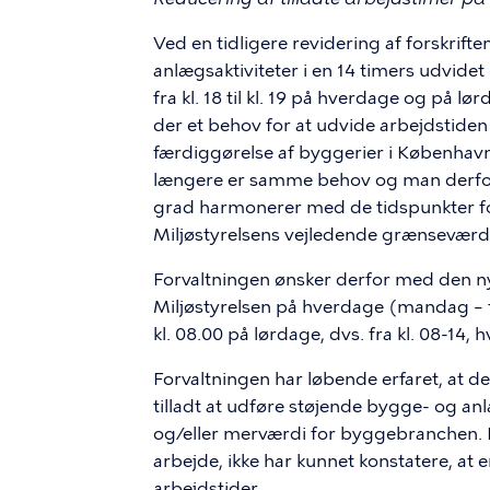
Ved en tidligere revidering af forskrifte
anlægsaktiviteter i en 14 timers udvidet
fra kl. 18 til kl. 19 på hverdage og på lør
der et behov for at udvide arbejdstiden
færdiggørelse af byggerier i København.
længere er samme behov og man derfor ka
grad harmonerer med de tidspunkter for
Miljøstyrelsens vejledende grænseværdie
Forvaltningen ønsker derfor med den ny
Miljøstyrelsen på hverdage (mandag – f
kl. 08.00 på lørdage, dvs. fra kl. 08-14, 
Forvaltningen har løbende erfaret, at 
tilladt at udføre støjende bygge- og anlæ
og/eller merværdi for byggebranchen. De
arbejde, ikke har kunnet konstatere, at
arbejdstider.