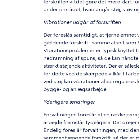
forskriften vil det gøre det mere klart f
under området, hvad angår støj, støv o
Vibrationer udgår af forskriften
Der foreslås samtidigt, at fjerne emnet
gældende forskrift i samme afsnit som S
Vibrationsproblemer er typisk knyttet til
nedramning af spuns, så de kan håndt
stærkt støjende aktiviteter. Der er såled
for dette ved de skærpede vilkår til arb
ved støj kan vibrationer altid reguleres
bygge- og anlægsarbejde.
Yderligere ændringer
Forvaltningen foreslår at en række parag
arbejde fremstår tydeligere. Det drejer s
Endelig foreslår forvaltningen, med den
sammenhængende forskrift, så der er min