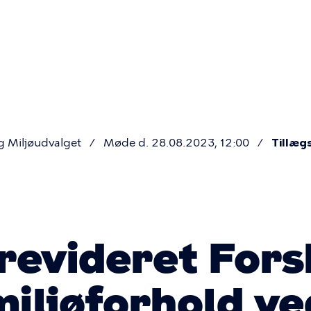
Primær
navigatio
g Miljøudvalget
Møde d. 28.08.2023, 12:00
Tillæg
revideret Fors
miljøforhold ve