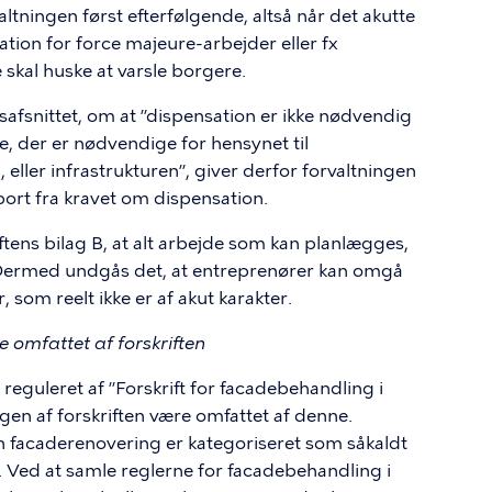
valtningen først efterfølgende, altså når det akutte
tion for force majeure-arbejder eller fx
 skal huske at varsle borgere.
nsafsnittet, om at ”dispensation er ikke nødvendig
e, der er nødvendige for hensynet til
eller infrastrukturen”, giver derfor forvaltningen
 bort fra kravet om dispensation.
ftens bilag B, at alt arbejde som kan planlægges,
. Dermed undgås det, at entreprenører kan omgå
som reelt ikke er af akut karakter.
 omfattet af forskriften
reguleret af ”Forskrift for facadebehandling i
n af forskriften være omfattet af denne.
n facaderenovering er kategoriseret som såkaldt
. Ved at samle reglerne for facadebehandling i