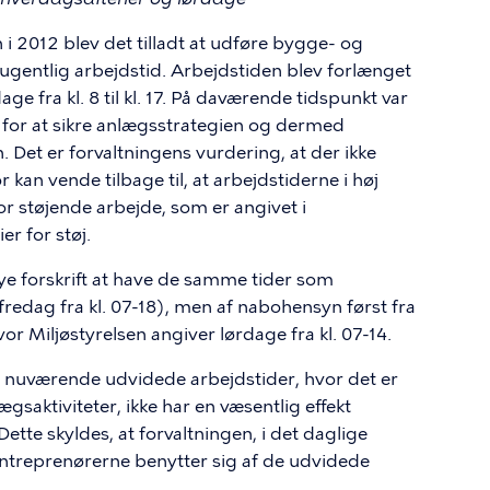
n i 2012 blev det tilladt at udføre bygge- og
 ugentlig arbejdstid. Arbejdstiden blev forlænget
dage fra kl. 8 til kl. 17. På daværende tidspunkt var
 for at sikre anlægsstrategien og dermed
 Det er forvaltningens vurdering, at der ikke
n vende tilbage til, at arbejdstiderne i høj
 støjende arbejde, som er angivet i
r for støj.
e forskrift at have de samme tider som
redag fra kl. 07-18), men af nabohensyn først fra
hvor Miljøstyrelsen angiver lørdage fra kl. 07-14.
de nuværende udvidede arbejdstider, hvor det er
gsaktiviteter, ikke har en væsentlig effekt
tte skyldes, at forvaltningen, i det daglige
 entreprenørerne benytter sig af de udvidede