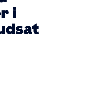
r i
udsat