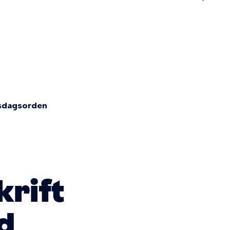
n
sdagsorden
krift
d