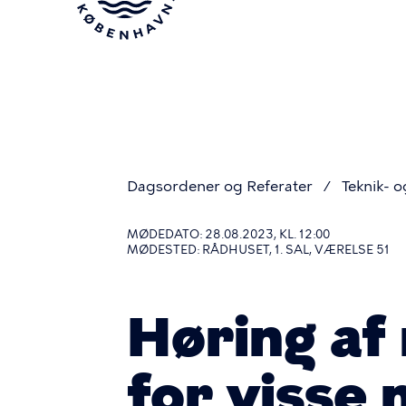
Gå
til
hovedindhold
Dagsordener og Referater
Teknik- o
Du
MØDEDATO: 28.08.2023, KL. 12:00
MØDESTED: RÅDHUSET, 1. SAL, VÆRELSE 51
er
Høring af 
her
for visse 