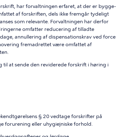
krift, har forvaltningen erfaret, at der er bygge-
attet af forskriften, dels ikke fremgår tydeligt
n anses som relevante. Forvaltningen har derfor
dringerne omfatter reducering af tilladte
dage, annullering af dispensationskrav ved force
novering fremadrettet være omfattet af
ten.
g til at sende den reviderede forskrift i høring i
kendtgørelsens § 20 vedtage forskrifter på
e forurening eller uhygiejniske forhold.
å hverdagsaftener og lørdage