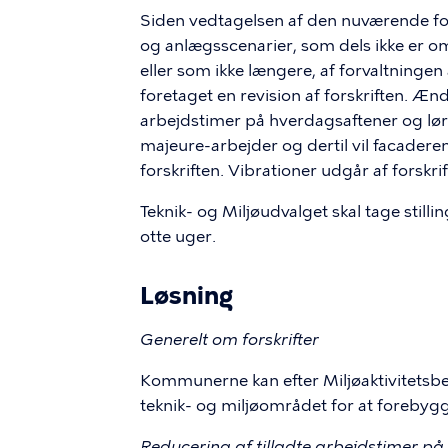
Siden vedtagelsen af den nuværende fors
og anlægsscenarier, som dels ikke er omf
eller som ikke længere, af forvaltninge
foretaget en revision af forskriften. Æn
arbejdstimer på hverdagsaftener og lør
majeure-arbejder og dertil vil facadere
forskriften. Vibrationer udgår af forskrif
Teknik- og Miljøudvalget skal tage stillin
otte uger.
Løsning
Generelt om forskrifter
Kommunerne kan efter Miljøaktivitetsbe
teknik- og miljøområdet for at forebygg
Reducering af tilladte arbejdstimer p