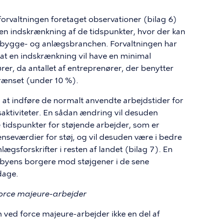
orvaltningen foretaget observationer (bilag 6)
t en indskrænkning af de tidspunkter, hvor der kan
or bygge- og anlægsbranchen. Forvaltningen har
at en indskrænkning vil have en minimal
r, da antallet af entreprenører, der benytter
grænset (under 10 %).
 at indføre de normalt anvendte arbejdstider for
aktiviteter. En sådan ændring vil desuden
e tidspunkter for støjende arbejder, som er
ænseværdier for støj, og vil desuden være i bedre
forskrifter i resten af landet (bilag 7). En
e byens borgere mod støjgener i de sene
dage.
force majeure-arbejder
n ved force majeure-arbejder ikke en del af