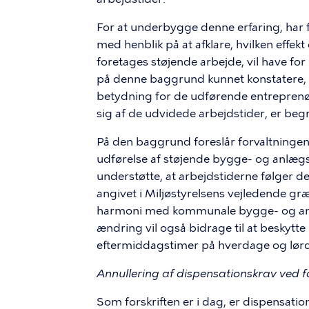
For at underbygge denne erfaring, har f
med henblik på at afklare, hvilken effek
foretages støjende arbejde, vil have f
på denne baggrund kunnet konstatere, 
betydning for de udførende entreprenøre
sig af de udvidede arbejdstider, er be
På den baggrund foreslår forvaltningen
udførelse af støjende bygge- og anlægs
understøtte, at arbejdstiderne følger d
angivet i Miljøstyrelsens vejledende gr
harmoni med kommunale bygge- og anlægs
ændring vil også bidrage til at beskytt
eftermiddagstimer på hverdage og lør
Annullering af dispensationskrav ved 
Som forskriften er i dag, er dispensatio