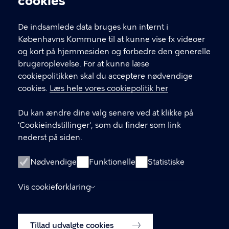
cookies
T
33 66 33 66
l
Find andre kontakter her
f
De indsamlede data bruges kun internt i
.
Københavns Kommune til at kunne vise fx videoer
CVR-nummer
64942212
og kort på hjemmesiden og forbedre den generelle
brugeroplevelse. For at kunne læse
GENVEJE
cookiepolitikken skal du acceptere nødvendige
cookies.
Læs hele vores cookiepolitik her
Hvis du vil klage
Du kan ændre dine valg senere ved at klikke på
Digital Post
'Cookieindstillinger', som du finder som link
Databeskyttelse
nederst på siden.
Job
Nødvendige
Funktionelle
Statistiske
Tilgængelighedserklæring
Vis cookieforklaring
Om hjemmesiden
English
Cookiepolitik
Tillad udvalgte cookies