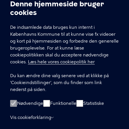
Kontakt Københavns Kommune
Denne hjemmeside bruger
Cookieindstillinger
cookies
T
33 66 33 66
l
Find andre kontakter her
f
De indsamlede data bruges kun internt i
.
Københavns Kommune til at kunne vise fx videoer
CVR-nummer
64942212
og kort på hjemmesiden og forbedre den generelle
brugeroplevelse. For at kunne læse
GENVEJE
cookiepolitikken skal du acceptere nødvendige
cookies.
Læs hele vores cookiepolitik her
Hvis du vil klage
Du kan ændre dine valg senere ved at klikke på
Digital Post
'Cookieindstillinger', som du finder som link
Databeskyttelse
nederst på siden.
Job
Nødvendige
Funktionelle
Statistiske
Tilgængelighedserklæring
Vis cookieforklaring
Om hjemmesiden
English