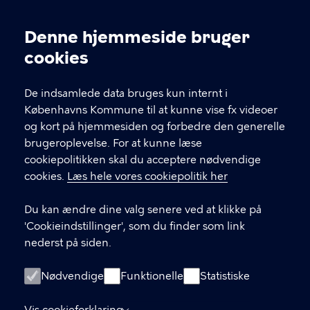
Kontakt Københavns Kommune
Denne hjemmeside bruger
Cookieindstillinger
cookies
T
33 66 33 66
l
Find andre kontakter her
f
De indsamlede data bruges kun internt i
.
Københavns Kommune til at kunne vise fx videoer
CVR-nummer
64942212
og kort på hjemmesiden og forbedre den generelle
brugeroplevelse. For at kunne læse
GENVEJE
cookiepolitikken skal du acceptere nødvendige
cookies.
Læs hele vores cookiepolitik her
Hvis du vil klage
Du kan ændre dine valg senere ved at klikke på
Digital Post
'Cookieindstillinger', som du finder som link
Databeskyttelse
nederst på siden.
Job
Nødvendige
Funktionelle
Statistiske
Tilgængelighedserklæring