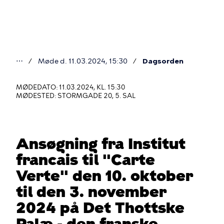
Gå
til
hovedindhold
⋯
Møde d. 11.03.2024, 15:30
Dagsorden
Du
er
MØDEDATO: 11.03.2024, KL. 15:30
MØDESTED: STORMGADE 20, 5. SAL
her
Ansøgning fra Institut
francais til "Carte
Verte" den 10. oktober
til den 3. november
2024 på Det Thottske
Palæ - den franske