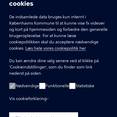
Cookieindstillinger
cookies
T
33 66 33 66
l
Find andre kontakter her
f
De indsamlede data bruges kun internt i
.
Københavns Kommune til at kunne vise fx videoer
CVR-nummer
64942212
og kort på hjemmesiden og forbedre den generelle
brugeroplevelse. For at kunne læse
GENVEJE
cookiepolitikken skal du acceptere nødvendige
cookies.
Læs hele vores cookiepolitik her
Hvis du vil klage
Du kan ændre dine valg senere ved at klikke på
Digital Post
'Cookieindstillinger', som du finder som link
Databeskyttelse
nederst på siden.
Job
Nødvendige
Funktionelle
Statistiske
Tilgængelighedserklæring
Vis cookieforklaring
Om hjemmesiden
English