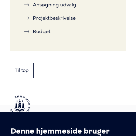
Ansøgning udvalg
Projektbeskrivelse
Budget
Til top
Kontakt Københavns Kommune
Denne hjemmeside bruger