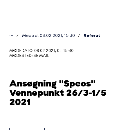
Gå
til
hovedindhold
⋯
Møde d. 08.02.2021, 15:30
Referat
Du
er
MØDEDATO: 08.02.2021, KL. 15:30
MØDESTED: SE MAIL
her
Ansøgning "Speos"
Vennepunkt 26/3-1/5
2021