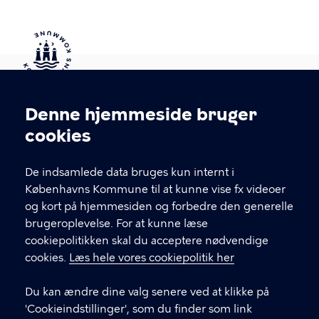
Kontakt Københavns Kommune
Denne hjemmeside bruger
Cookieindstillinger
cookies
T
33 66 33 66
l
Find andre kontakter her
f
De indsamlede data bruges kun internt i
.
Københavns Kommune til at kunne vise fx videoer
CVR-nummer
64942212
og kort på hjemmesiden og forbedre den generelle
brugeroplevelse. For at kunne læse
GENVEJE
cookiepolitikken skal du acceptere nødvendige
cookies.
Læs hele vores cookiepolitik her
Hvis du vil klage
Du kan ændre dine valg senere ved at klikke på
Digital Post
'Cookieindstillinger', som du finder som link